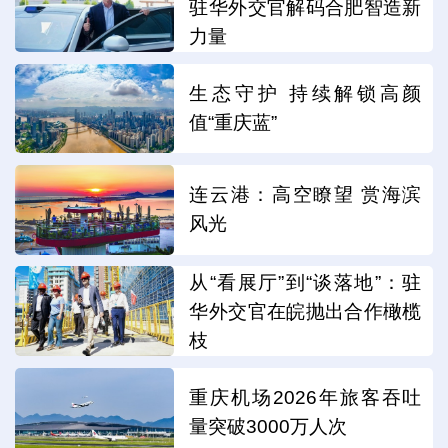
驻华外交官解码合肥智造新
力量
生态守护 持续解锁高颜
值“重庆蓝”
连云港：高空瞭望 赏海滨
风光
从“看展厅”到“谈落地”：驻
华外交官在皖抛出合作橄榄
枝
重庆机场2026年旅客吞吐
量突破3000万人次