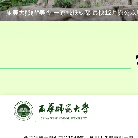
四川：大熊貓野外監測年遇見數上升到185隻