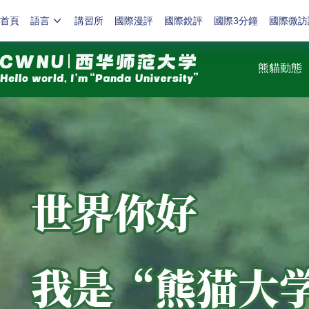
首頁
語言
講習所
國際漫評
國際銳評
國際3分鐘
國際微訪
熊貓動態