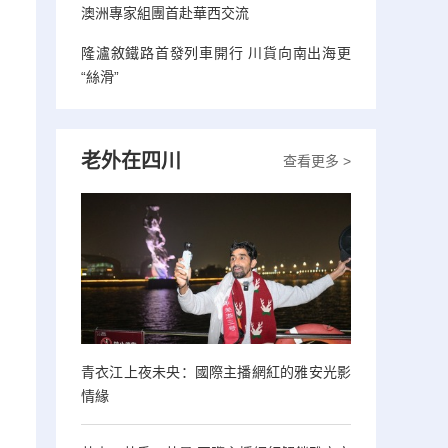
澳洲專家組團首赴華西交流
隆瀘敘鐵路首發列車開行 川貨向南出海更
“絲滑”
老外在四川
查看更多 >
青衣江上夜未央：國際主播網紅的雅安光影
情緣