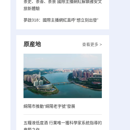
茶史、茶香、茶景 國際主播網紅解鎖雅安文
旅新體驗
夢啟318：國際主播網紅直呼“想立刻出發”
原産地
查看更多 >
綿陽市推動“綿陽老字號”發展
五糧液低度酒 行業唯一獲科學家系統指導的
典範之作