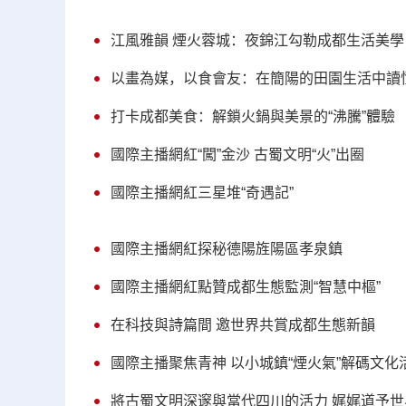
江風雅韻 煙火蓉城：夜錦江勾勒成都生活美學
以畫為媒，以食會友：在簡陽的田園生活中讀
打卡成都美食：解鎖火鍋與美景的“沸騰”體驗
國際主播網紅“闖”金沙 古蜀文明“火”出圈
國際主播網紅三星堆“奇遇記”
國際主播網紅探秘德陽旌陽區孝泉鎮
國際主播網紅點贊成都生態監測“智慧中樞”
在科技與詩篇間 邀世界共賞成都生態新韻
國際主播聚焦青神 以小城鎮“煙火氣”解碼文化
將古蜀文明深邃與當代四川的活力 娓娓道予世