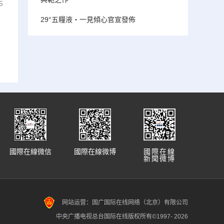
5
29°五糧液・一見傾心官宣發佈
國際在線微信
國際在線微博
國際在線
新聞微博
网站运营：国广国际在线网络（北京）有限公司
中央广播电视总台国际在线版权所有©1997-
2026