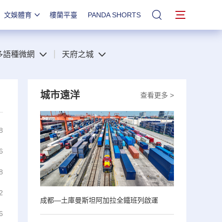
文娛體育
樓蘭平臺
PANDA SHORTS
站內搜索
多語種微網
天府之城
城市遠洋
查看更多 >
8
6
8
2
成都—土庫曼斯坦阿加拉全鐵班列啟運
6