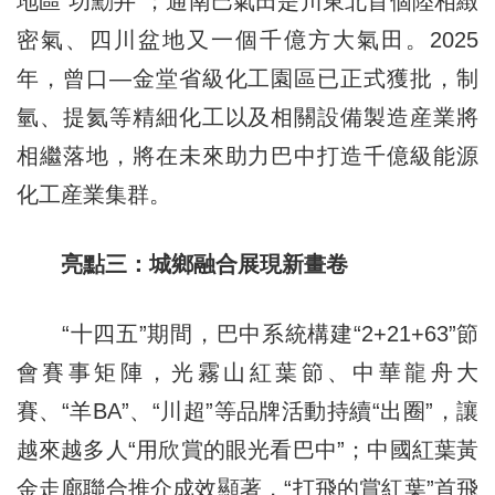
地區“功勳井”；通南巴氣田是川東北首個陸相緻
密氣、四川盆地又一個千億方大氣田。2025
年，曾口—金堂省級化工園區已正式獲批，制
氫、提氦等精細化工以及相關設備製造産業將
相繼落地，將在未來助力巴中打造千億級能源
化工産業集群。
亮點三：城鄉融合展現新畫卷
“十四五”期間，巴中系統構建“2+21+63”節
會賽事矩陣，光霧山紅葉節、中華龍舟大
賽、“羊BA”、“川超”等品牌活動持續“出圈”，讓
越來越多人“用欣賞的眼光看巴中”；中國紅葉黃
金走廊聯合推介成效顯著，“打飛的賞紅葉”首飛