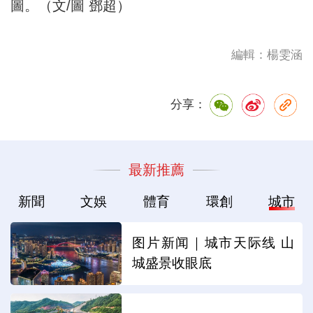
圖。（文/圖 鄧超）
編輯：楊雯涵
分享：
最新推薦
新聞
文娛
體育
環創
城市
图片新闻｜城市天际线 山
城盛景收眼底