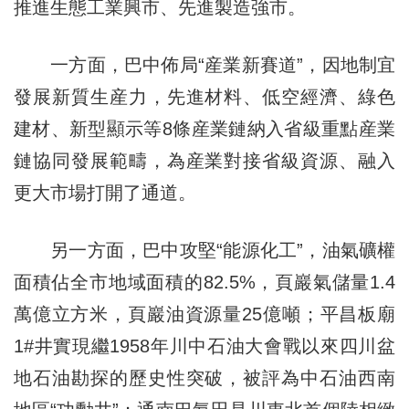
推進生態工業興市、先進製造強市。
一方面，巴中佈局“産業新賽道”，因地制宜
發展新質生産力，先進材料、低空經濟、綠色
建材、新型顯示等8條産業鏈納入省級重點産業
鏈協同發展範疇，為産業對接省級資源、融入
更大市場打開了通道。
另一方面，巴中攻堅“能源化工”，油氣礦權
面積佔全市地域面積的82.5%，頁巖氣儲量1.4
萬億立方米，頁巖油資源量25億噸；平昌板廟
1#井實現繼1958年川中石油大會戰以來四川盆
地石油勘探的歷史性突破，被評為中石油西南