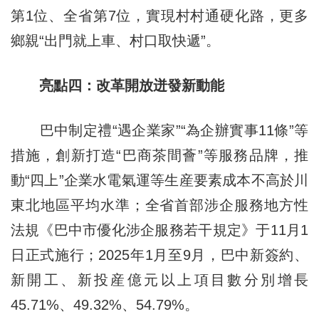
第1位、全省第7位，實現村村通硬化路，更多
鄉親“出門就上車、村口取快遞”。
亮點四：改革開放迸發新動能
巴中制定禮“遇企業家”“為企辦實事11條”等
措施，創新打造“巴商茶間薈”等服務品牌，推
動“四上”企業水電氣運等生産要素成本不高於川
東北地區平均水準；全省首部涉企服務地方性
法規《巴中市優化涉企服務若干規定》于11月1
日正式施行；2025年1月至9月，巴中新簽約、
新開工、新投産億元以上項目數分別增長
45.71%、49.32%、54.79%。