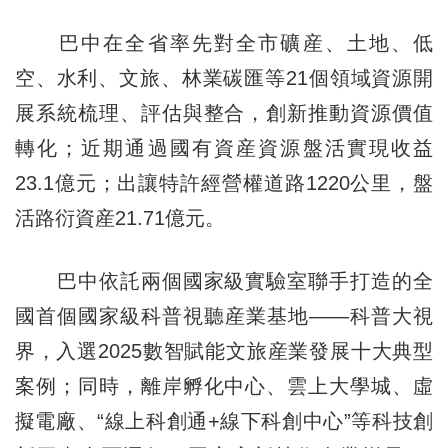
巴中在全省率先對全市礦産、土地、低
空、水利、文旅、林業碳匯等21個領域資源開
展系統梳理、評估與整合，創新推動資源價值
轉化；近期通過國有資産資源盤活實現收益
23.1億元；出讓特許經營權道路1220公里，盤
活路衍資産21.71億元。
巴中依託兩個國家級實驗室聯手打造的全
國首個國家級科普視聽産業基地——科普大視
界，入選2025數智賦能文旅産業發展十大典型
案例；同時，離岸孵化中心、雲上大學城、虛
擬電廠、“線上科創通+線下科創中心”等科技創