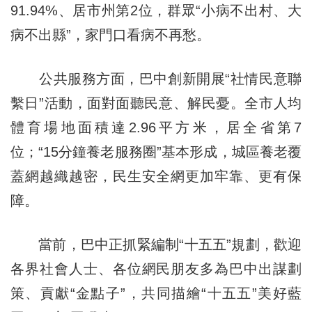
91.94%、居市州第2位，群眾“小病不出村、大
病不出縣”，家門口看病不再愁。
公共服務方面，巴中創新開展“社情民意聯
繫日”活動，面對面聽民意、解民憂。全市人均
體育場地面積達2.96平方米，居全省第7
位；“15分鐘養老服務圈”基本形成，城區養老覆
蓋網越織越密，民生安全網更加牢靠、更有保
障。
當前，巴中正抓緊編制“十五五”規劃，歡迎
各界社會人士、各位網民朋友多為巴中出謀劃
策、貢獻“金點子”，共同描繪“十五五”美好藍