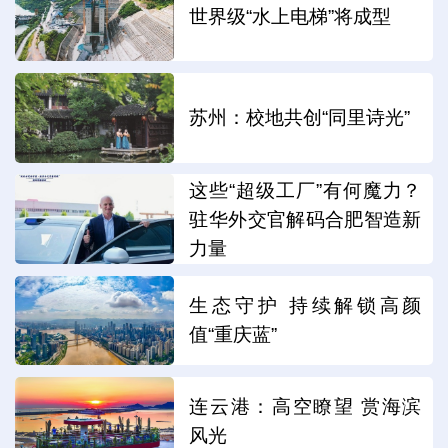
世界级“水上电梯”将成型
苏州：校地共创“同里诗光”
这些“超级工厂”有何魔力？
驻华外交官解码合肥智造新
力量
生态守护 持续解锁高颜
值“重庆蓝”
连云港：高空瞭望 赏海滨
风光