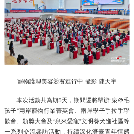
寵物護理美容競賽進行中 攝影 陳天宇
本次活動共為期5天，期間還將舉辦“泉＠毛
孩子”兩岸寵物行業菁英會、兩岸學子手拉手聯
歡會、頒獎大會及“泉來愛寵”文明養犬進社區等
一系列交流參訪活動，持續深化濟臺青年情感