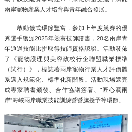
兩岸寵物産業人才培育與青年融合發展。
啟動儀式環節豐富，參加上年度競賽的優
秀選手獲頒2025年競賽技師證書，20名兩岸青
年通過技能比拼取得技師資格認證。活動發佈
了《寵物護理與美容政校行企聯盟職業標準
（試行）》，標誌著兩岸寵物行業人才評價體
系邁入規範化、標準化新階段。活動現場還完
成專家聘書頒發、合作協議簽署、“匠心潤兩
岸”海峽兩岸職業技能訓練營營旗授予等環節。