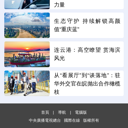
力量
生态守护 持续解锁高颜
值“重庆蓝”
连云港：高空瞭望 赏海滨
风光
从“看展厅”到“谈落地”：驻
华外交官在皖抛出合作橄榄
枝
首頁
|
導航
|
電腦版
中央廣播電視總台
國際在線
版權所有