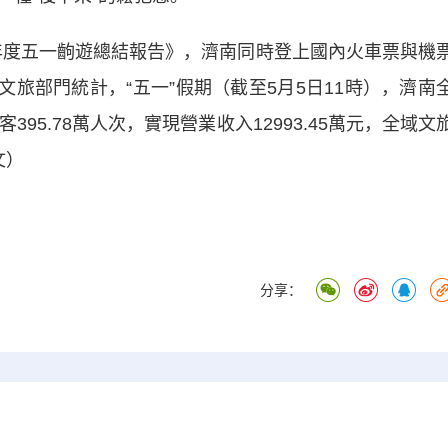
年度五一齣遊總結報告》，濟南同時登上國內火車票與機
市文旅部門統計，“五一”假期（截至5月5日11時），濟南
95.78萬人次，實現營業收入12993.45萬元，全域文
文）
分享：