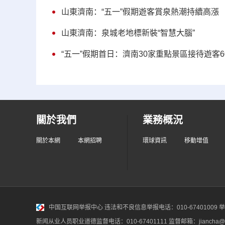
山東濟南：“五一”假期遊客賞泉熱潮持續高漲
山東濟南：泉城老地標新裝“智慧大腦”
“五一”假期首日：濟南30家重點景區接待遊客60
關於我們
業務概況
關於本網
本網招聘
環球資訊
移動增值
中国互联网举报中心
违法和不良信息举报电话：010-67401009 举报邮
新闻从业人员职业道德监督电话：010-67401111 监督邮箱：jiancha@c