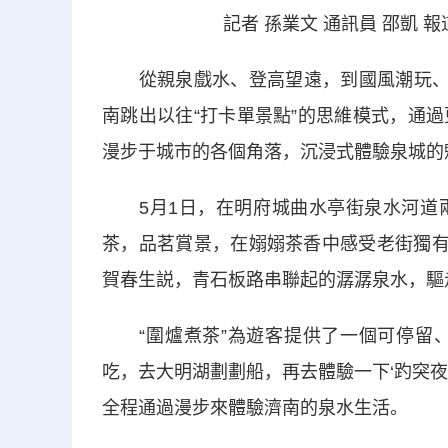
記者 孫業文 通訊員 邵凱 
從親泉戲水、登高望遠，到國風潮玩、親
南跳出以往“打卡單景點”的思維模式，通
漫步于城市的各個角落，沉浸式體驗泉城的
5月1日，在明府城曲水亭街泉水河道兩
茶，品茗賞景，在嫋嫋茶香中感受老街獨有
賀春生説，青石板路串聯起的潺潺泉水，驅走
“圍爐煮茶”為遊客提供了一個可停留、可
吃，去大明湖劃劃船，再去體驗一下‘趵突夜
全程通過漫步來體驗濟南的泉水生活。