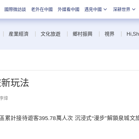
國際微訪談
老外在中國
外媒看中國
遇見中國
深耕世界
産業經濟
文化旅遊
鄉村振興
視界
Hi,S
旅新玩法
 李煒
計接待遊客395.78萬人次 沉浸式“漫步”解鎖泉城文