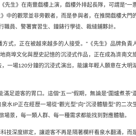
先生》在南豐戲樓上演，戲樓外排起長隊，可謂是“一
生》中的觀眾並非旁觀者，而是參與者，在推開戲樓大門
行職員、警署實習生、鐘錶行學徒、裁縫鋪夥計。
方式，正在被越來越多的人接受。”《先生》品牌負責
地商埠文化與歷史記憶的沉浸式作品，正在成為濟南文
去，一場120分鐘的沉浸式演出，能讓年輕人願意在大明
滿足遊客的胃口。這個“五一”假期，無論是“圍爐煮茶”
水IP正在經歷一場從“觀光型”向“沉浸體驗型”的二次
旅場景，每一類人群、每一種需求都能找到對應體驗。
影科技深度綁定，讓遊客不再是隔著欄杆看泉水翻涌，而