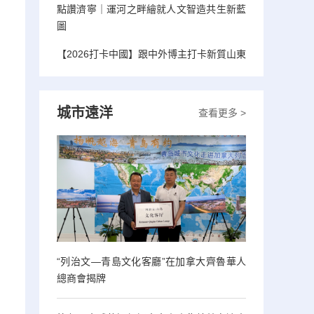
點讚濟寧｜運河之畔繪就人文智造共生新藍
圖
【2026打卡中國】跟中外博主打卡新質山東
城市遠洋
查看更多 >
“列治文—青島文化客廳”在加拿大齊魯華人
總商會揭牌