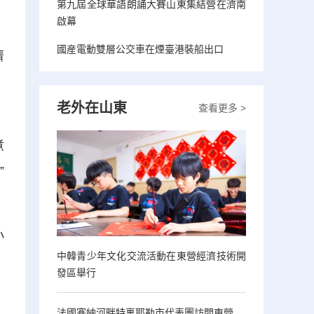
第九屆全球華語朗誦大賽山東集結營在濟南
啟幕
國産電動雙層公交車在煙臺港裝船出口
濟
，
老外在山東
查看更多 >
煮
”
小
中韓青少年文化交流活動在東營經濟技術開
，
發區舉行
法國塞納河畔特裏耶勒市代表團訪問東營