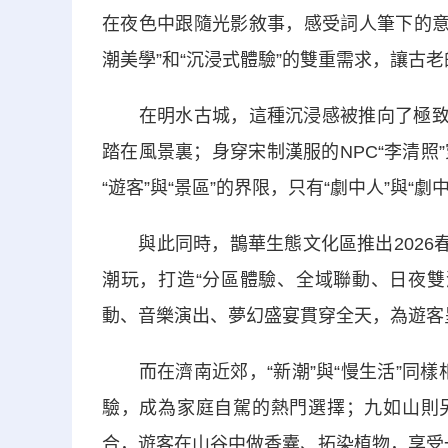
在夜色中跟隨光影敘事，感受詞人筆下的意
潮美學”和“沉浸式體驗”的雙重需求，讓古
在明水古城，這種沉浸感被推向了極致。
踏在風景裏；身穿宋制漢服的NPC“李清
“遊客”與“景區”的界限，只有“劇中人”與“劇
與此同時，鵲華生態文化區推出2026春
潮玩，打造“分區體驗、全域聯動、日夜雙
動、音樂演出、夢幻盛宴貫穿全天，為遊客
而在濟南近郊，“新潮”與“慢生活”同樣
驗，成為家庭自駕的熱門選擇；九如山則另
合，遊客在山谷中做香囊、拓染植物，享受一