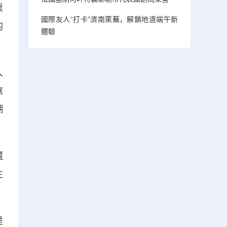
票
國際友人“打卡”濟南萊蕪，解鎖地道端午新
的
體驗
人
旅
湖
還
生
是