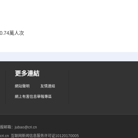
.74萬人次
更多連結
網站聲明
友情連結
網上有害信息舉報專區
箱：jubao@cri.cn
ri.cn 互联网新闻信息服务许可证10120170005