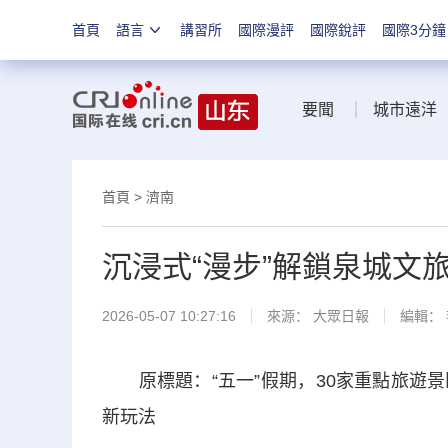
首頁
語言
講習所
國際漫評
國際銳評
國際3分鐘
要聞
城市遠洋
首頁
>
濟南
沉浸式“漫步”解鎖泉城文
2026-05-07 10:27:16
來源：
大眾日報
編輯：
原標題：“五一”假期，30家重點旅遊景區累
新玩法