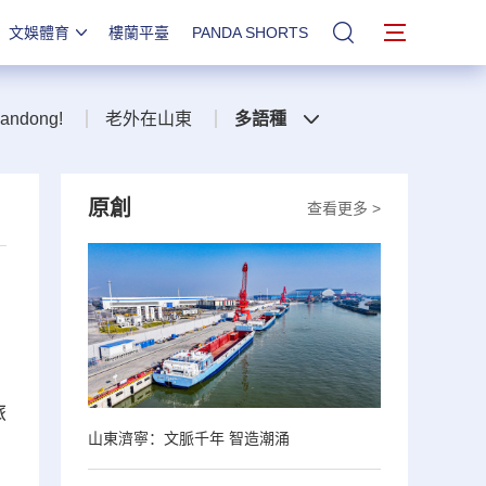
文娛體育
樓蘭平臺
PANDA SHORTS
站內搜索
handong!
老外在山東
多語種
原創
查看更多 >
旅
山東濟寧：文脈千年 智造潮涌