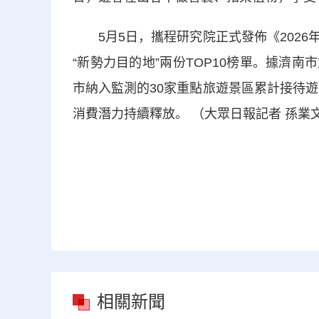
5月5日，攜程研究院正式發佈《2026
“新勢力目的地”兩份TOP10榜單。據濟南
市納入監測的30家重點旅遊景區累計接待遊客3
消費潛力持續釋放。 （大眾日報記者 孫業
相關新聞