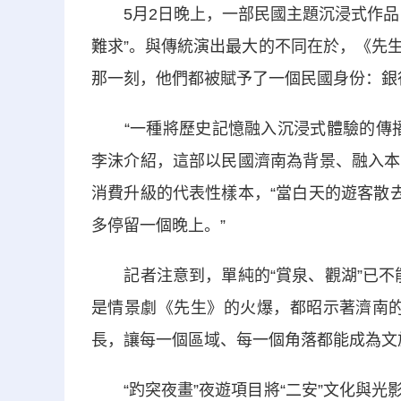
5月2日晚上，一部民國主題沉浸式作品《
難求”。與傳統演出最大的不同在於，《先
那一刻，他們都被賦予了一個民國身份：銀
“一種將歷史記憶融入沉浸式體驗的傳播
李沫介紹，這部以民國濟南為背景、融入本
消費升級的代表性樣本，“當白天的遊客散
多停留一個晚上。”
記者注意到，單純的“賞泉、觀湖”已不能
是情景劇《先生》的火爆，都昭示著濟南的泉
長，讓每一個區域、每一個角落都能成為文
“趵突夜畫”夜遊項目將“二安”文化與光