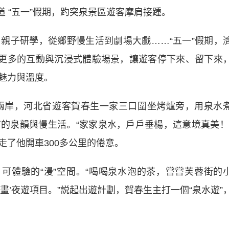
報道 “五一”假期，趵突泉景區遊客摩肩接踵。
子研學，從鄉野慢生活到劇場大戲……“五一”假期，
過更多的互動與沉浸式體驗場景，讓遊客停下來、留下來
魅力與溫度。
岸，河北省遊客賀春生一家三口圍坐烤爐旁，用泉水
的泉韻與慢生活。“家家泉水，戶戶垂楊，這意境真美！
了他開車300多公里的倦意。
體驗的“漫”空間。“喝喝泉水泡的茶，嘗嘗芙蓉街的
畫’夜遊項目。”説起出遊計劃，賀春生主打一個“泉水遊”