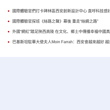
國際體驗官們打卡碑林區西安創新設計中心 直呼科技感
國際體驗官探班《絲路之聲》幕後 重走“絲綢之路”
外國“網紅”踏足陝西高陵 在文化、鄉土中傳播幸福中國
巴基斯坦駐華大使夫人Moin Farrah：西安會越來越好 