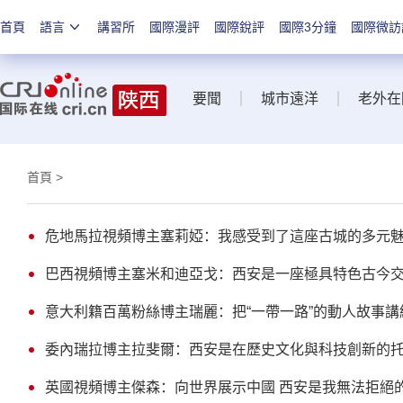
首頁
語言
講習所
國際漫評
國際銳評
國際3分鐘
國際微訪
要聞
城市遠洋
老外在
首頁
>
危地馬拉視頻博主塞莉婭：我感受到了這座古城的多元
巴西視頻博主塞米和迪亞戈：西安是一座極具特色古今
意大利籍百萬粉絲博主瑞麗：把“一帶一路”的動人故事講
委內瑞拉博主拉斐爾：西安是在歷史文化與科技創新的
英國視頻博主傑森：向世界展示中國 西安是我無法拒絕