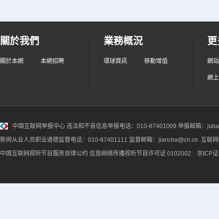
關於我們
業務概況
更
關於本網
本網招聘
環球資訊
移動增值
網站
網上
中国互联网举报中心
违法和不良信息举报电话：010-67401009 举报邮箱：jubao@
新闻从业人员职业道德监督电话：010-67401111 监督邮箱：jiancha@cri.cn 互联
中国互联网视听节目服务自律公约
信息网络传播视听节目许可证 0102002 京ICP证