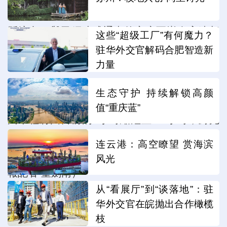
渝兩省市的重要省級通道。項目起點位於嵐皋
縣境內，與已經建成通車的安康至嵐皋高速相
这些“超级工厂”有何魔力？
接，向南至大巴山主脈，終點位於大巴山特長
驻华外交官解码合肥智造新
力量
隧道陝渝兩省界處，與重慶市在建的城口（陝
渝界）至開州高速公路相接，全長41.14公里。
生态守护 持续解锁高颜
項目有望2025年建成通車，屆時安康至重慶開
值“重庆蓝”
州車程將由目前的9小時縮短至2.5小時，對完
善國家高速公路網、改善區域交通條件、加快
连云港：高空瞭望 赏海滨
秦巴山區聯動發展等具有重要意義。（陝西日
风光
報記者 董劍南）
从“看展厅”到“谈落地”：驻
华外交官在皖抛出合作橄榄
編輯：吳明玲
枝