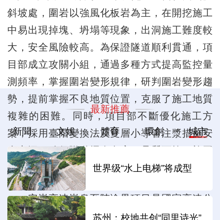
斜坡處，圍岩以強風化板岩為主，在開挖施工
中易出現掉塊、坍塌等現象，出洞施工難度較
大，安全風險較高。為保證隧道順利貫通，項
目部成立攻關小組，通過多種方式提高監控量
測頻率，掌握圍岩變形規律，研判圍岩變形趨
勢，提前掌握不良地質位置，克服了施工地質
最新推薦
複雜的困難。同時，項目部不斷優化施工方
新聞
文娛
體育
環創
城市
案，採用臺階變換法及雙層小導管注漿措施安
全出洞，確保隧道掘進有序、品質可控、施工
安全高效。
世界级“水上电梯”将成型
安嵐高速嵐皋至陝渝界項目是國家高速公
路銀百線（G69）的重要組成部分，也是聯繫陝
苏州：校地共创“同里诗光”