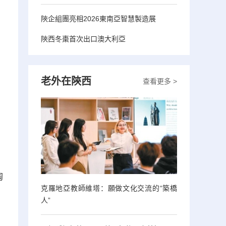
陝企組團亮相2026東南亞智慧製造展
陝西冬棗首次出口澳大利亞
老外在陝西
查看更多 >
陶
克羅地亞教師維塔：願做文化交流的“築橋
人”
，