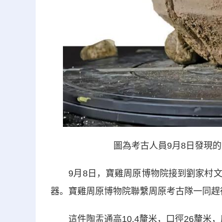
圖為考古人員9月8日發現
9月8日，寶雞周原博物院接到劉家村文
器。寶雞周原博物院聯繫周原考古隊一同趕
這件陶盂通高10.4釐米，口徑26釐米，底