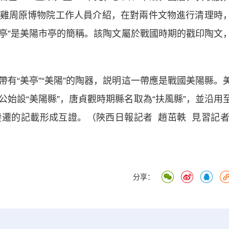
雞周原博物院工作人員介紹，在對兩件文物進行清理時
美亭”是美陽市亭的簡稱。該陶文屬於戰國時期的戳印陶文
“美亭”“美陽”的陶器，説明這一帶應是戰國美陽縣。
始設“美陽縣”，唐貞觀時期縣名取為“扶風縣”，並沿用
遷的記載形成互證。（陝西日報記者 趙茁軼 見習記
分享：