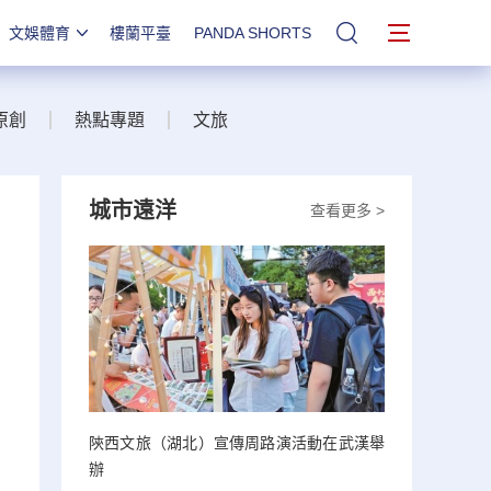
文娛體育
樓蘭平臺
PANDA SHORTS
站內搜索
原創
熱點專題
文旅
城市遠洋
查看更多 >
陝西文旅（湖北）宣傳周路演活動在武漢舉
辦