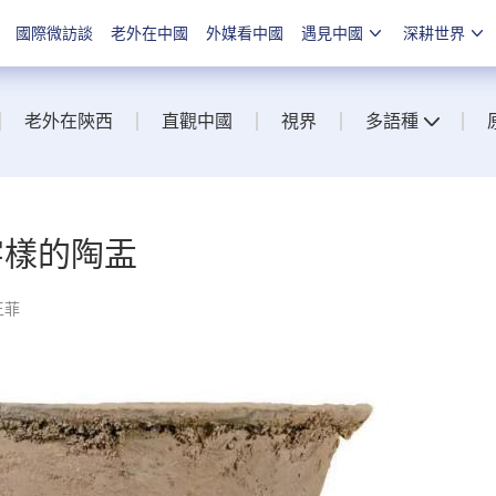
國際微訪談
老外在中國
外媒看中國
遇見中國
深耕世界
老外在陝西
直觀中國
視界
多語種
字樣的陶盂
王菲