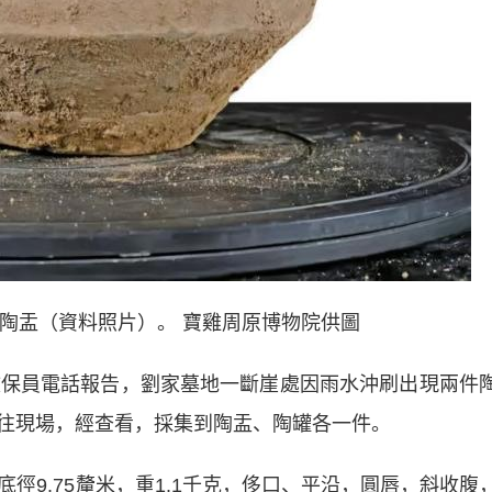
的陶盂（資料照片）。 寶雞周原博物院供圖
保員電話報告，劉家墓地一斷崖處因雨水沖刷出現兩件
往現場，經查看，採集到陶盂、陶罐各一件。
徑9.75釐米，重1.1千克，侈口、平沿，圓唇，斜收腹