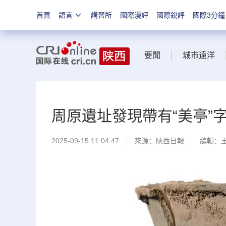
首頁
語言
講習所
國際漫評
國際銳評
國際3分鐘
要聞
城市遠洋
周原遺址發現帶有“美亭”
2025-09-15 11:04:47
來源：
陝西日報
編輯：