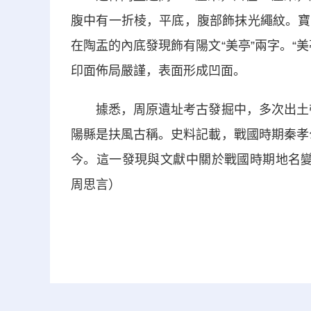
腹中有一折棱，平底，腹部飾抹光繩紋。寶
在陶盂的內底發現飾有陽文“美亭”兩字。“
印面佈局嚴謹，表面形成凹面。
據悉，周原遺址考古發掘中，多次出土帶有
陽縣是扶風古稱。史料記載，戰國時期秦孝公
今。這一發現與文獻中關於戰國時期地名變
周思言）