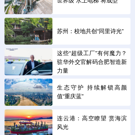
世界级“水上电梯”将成型
苏州：校地共创“同里诗光”
这些“超级工厂”有何魔力？
驻华外交官解码合肥智造新
力量
生态守护 持续解锁高颜
值“重庆蓝”
连云港：高空瞭望 赏海滨
风光