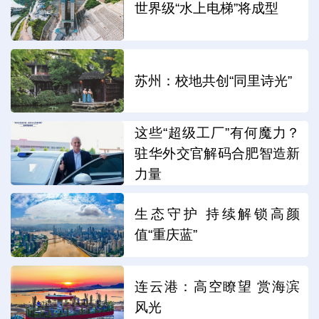
世界级“水上电梯”将成型
苏州：校地共创“同里诗光”
这些“超级工厂”有何魔力？
驻华外交官解码合肥智造新
力量
生态守护 持续解锁高颜
值“重庆蓝”
连云港：高空瞭望 赏海滨
风光