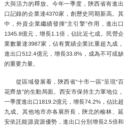
大與活力的釋放。今年一季度，陝西省有進出
口記錄的企業達4370家，創歷史同期新高。其
中，外資企業繼續發揮“主引擎”作用，進出口
1345.8億元，增長1.1倍，佔比近七成。民營企
業數量達3987家，佔有實績企業比重超九成，
進出口512.4億元，增長33.8%，成為不可或缺
的重要力量。
從區域發展看，陝西省“十市一區”呈現“百
花齊放”的生動局面。西安市保持主力軍地位，
一季度進出口1819.2億元，增長74.2%，佔比超
九成。其他地市亦各展所長，陝北的榆林、延
安依託能源資源優勢，進出口分別增長2.5倍和