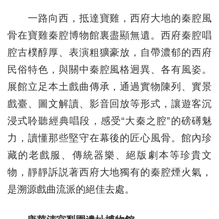
一路向西，抵達寶雞，西府大地的秦腔風
骨在寶雞秦腔博物館裏盡顯無遺。西府秦腔唱
腔古樸醇厚、表演粗獷豪放，自帶濃郁的西府
民俗特色，與關中秦腔風格迥異、各有風姿。
展館立足本土戲曲傳承，通過實物陳列、實景
戲臺、圖文解讀、影音回放等形式，讓遊客沉
浸式聆聽經典唱段，感受“大秦之腔”的磅礡魅
力，讀懂那些堅守在幕後的匠心風骨。館內珍
藏的老戲服、傳統器樂、絕版劇本等珍貴文
物，靜靜訴説著西府大地獨有的秦腔煙火氣，
是溯源戲曲流派的絕佳去處。