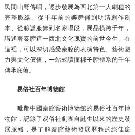
民間山野傳唱，逐步發展為西北第一大劇種的
完整脈絡。從千年前的樂舞俑到明清劇作刻
本、從臉譜服飾到名家唱段，展品橫跨千年，
講述著秦腔這一西北文化瑰寶的前世今生。在
這裡，可以深切感受秦腔的表演特色、藝術魅
力與文化價值，一站式讀懂梆子腔體系的千年
傳承底蘊。
易俗社百年博物館
毗鄰中國秦腔藝術博物館的易俗社百年博
物館，記錄了易俗社劇團自誕生以來的歷史發
展脈絡，是了解秦腔藝術發展歷程的絕佳窗