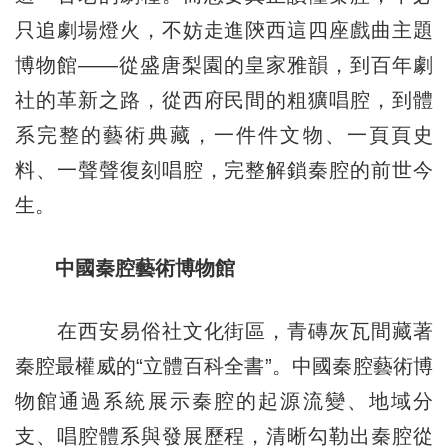
只追劇場燈火，不妨走進陝西這四座戲曲主題
博物館——從盛唐梨園的皇家雅韻，到百年劇
社的革新之路，從西府民間的粗獷唱腔，到體
系完整的藝術典藏，一件件文物、一頁頁史
料、一聲聲復刻唱腔，完整解鎖秦腔的前世今
生。
中國秦腔藝術博物館
在西安易俗社文化街區，青磚灰瓦間藏著
秦腔最權威的“立體百科全書”。中國秦腔藝術博
物館通過系統展示秦腔的起源流變、地域分
支、唱腔體系與發展歷程，清晰勾勒出秦腔從