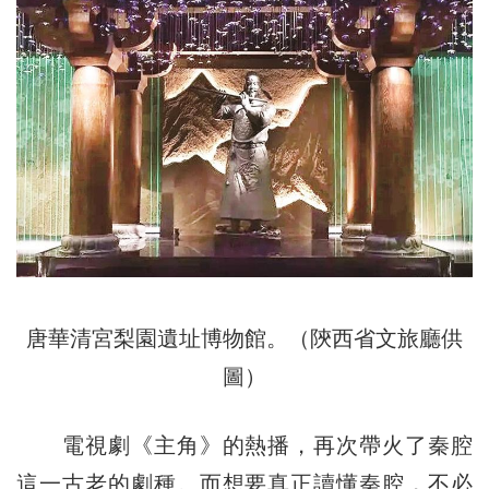
唐華清宮梨園遺址博物館。（陝西省文旅廳供
圖）
電視劇《主角》的熱播，再次帶火了秦腔
這一古老的劇種。而想要真正讀懂秦腔，不必