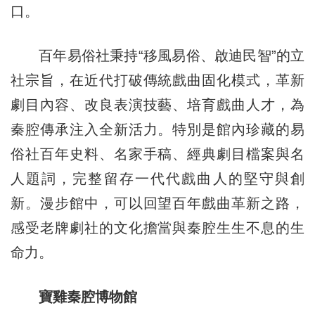
口。
百年易俗社秉持“移風易俗、啟迪民智”的立
社宗旨，在近代打破傳統戲曲固化模式，革新
劇目內容、改良表演技藝、培育戲曲人才，為
秦腔傳承注入全新活力。特別是館內珍藏的易
俗社百年史料、名家手稿、經典劇目檔案與名
人題詞，完整留存一代代戲曲人的堅守與創
新。漫步館中，可以回望百年戲曲革新之路，
感受老牌劇社的文化擔當與秦腔生生不息的生
命力。
寶雞秦腔博物館