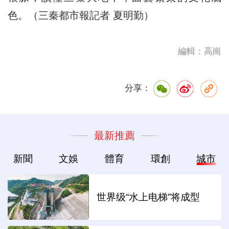
色。（三秦都市報記者 夏明勤）
編輯：高崗
分享：
最新推薦
新聞
文娛
體育
環創
城市
世界级“水上电梯”将成型