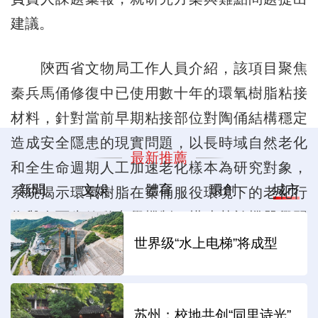
建議。
陝西省文物局工作人員介紹，該項目聚焦
秦兵馬俑修復中已使用數十年的環氧樹脂粘接
材料，針對當前早期粘接部位對陶俑結構穩定
造成安全隱患的現實問題，以長時域自然老化
最新推薦
和全生命週期人工加速老化樣本為研究對象，
新聞
文娛
體育
環創
城市
系統揭示環氧樹脂在秦俑服役環境下的老化行
為與介面失效動力學機制，構建基於機器學習
的環氧樹脂粘接壽命預測模型，為秦兵馬俑粘
世界级“水上电梯”将成型
接修復材料的使用安全評估與風險預警提供科
學依據，助力秦始皇帝陵兵馬俑的長期穩定保
苏州：校地共创“同里诗光”
護。（陝西日報記者 趙茁軼）