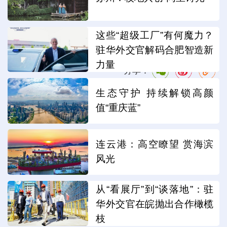
編輯：高崗
这些“超级工厂”有何魔力？
驻华外交官解码合肥智造新
力量
分享：
生态守护 持续解锁高颜
值“重庆蓝”
连云港：高空瞭望 赏海滨
风光
从“看展厅”到“谈落地”：驻
华外交官在皖抛出合作橄榄
枝