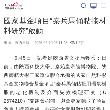
國家基金項目“秦兵馬俑粘接材
料研究”啟動
來源：
陝西日報
|
2026-06-10 09:11:48
1.2万
6月5日，記者從陝西省文物局獲悉：日
前，由陝西科技大學、秦始皇帝陵博物院、陝
西師範大學三家單位聯合承擔的國家自然科學
基金文物聯合基金項目“秦兵馬俑粘接用環氧樹
脂的老化機制及介面失效機理研究（U
2574210）”開題會召開。與會專家聽取了項目
負責人課題彙報，就研究方案與難點問題提出