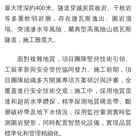
最大埋深約400米。隧道穿越炭質板岩、千枚岩
等多重軟弱岩層，存在微瓦斯逸出、圍岩溜
塌、突涌滲水等風險，屬典型高風險山嶺瓦斯
隧道，施工難度大。
面對複雜地質，項目團隊堅持技術引領、
工裝革新與安全管控協同發力。施工前期，項
目團隊組織多方開展專項方案研討與評審，全
覆蓋進行安全技術交底；施工中，採用地質雷
達和超前水準鑽探，精準探測地質構造帶、斷
層破碎帶及地下水情況，採用監控量測實時監
測圍岩變形，同時配置智慧化設備，實現品質
標準化和管理精細化。