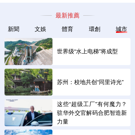
最新推薦
新聞
文娛
體育
環創
城市
世界级“水上电梯”将成型
苏州：校地共创“同里诗光”
这些“超级工厂”有何魔力？
驻华外交官解码合肥智造新
力量