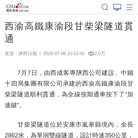
西渝高鐵康渝段甘柴梁隧道貫
通
來源：
陝西日報
|
2026-07-08 10:33:45
2.0万
7月7日，由西成客專陝西公司建設、中鐵
十四局集團有限公司承建的西渝高鐵康渝段甘
柴梁隧道順利貫通，為全線按期通車按下了“加
速鍵”。
甘柴梁隧道位於安康市嵐皋縣境內，全長
2862米，為單洞雙線隧道，設計時速350公里，