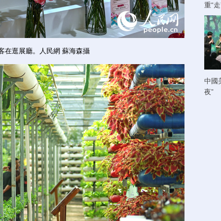
重“
在逛展廳。人民網 蘇海森攝
中國
夜”