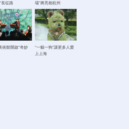
走”長征路
場”將亮相杭州
美術館開啟“奇妙
“一貓一狗”讓更多人愛
上上海