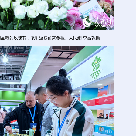
種的玫瑰花，吸引遊客前來參觀。人民網 李昌乾攝