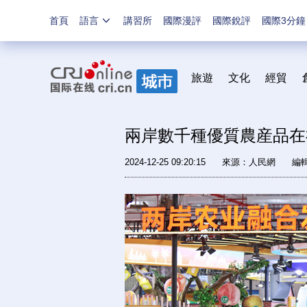
首頁
語言
講習所
國際漫評
國際銳評
國際3分鐘
旅遊
文化
經貿
兩岸數千種優質農産品在
2024-12-25 09:20:15
來源：
人民網
編