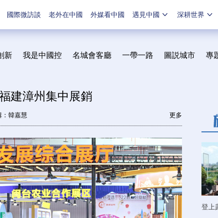
國際微訪談
老外在中國
外媒看中國
遇見中國
深耕世界
創新
我是中國控
名城會客廳
一帶一路
圖説城市
專
福建漳州集中展銷
輯：韓嘉慧
更多
登上