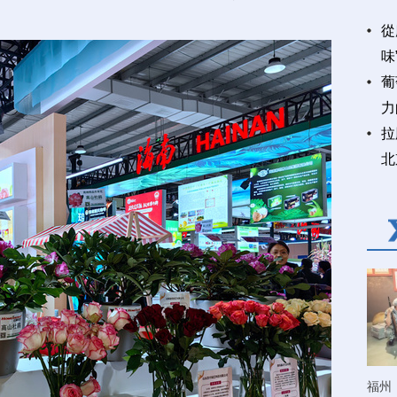
從
味
葡
力
拉
北
福州