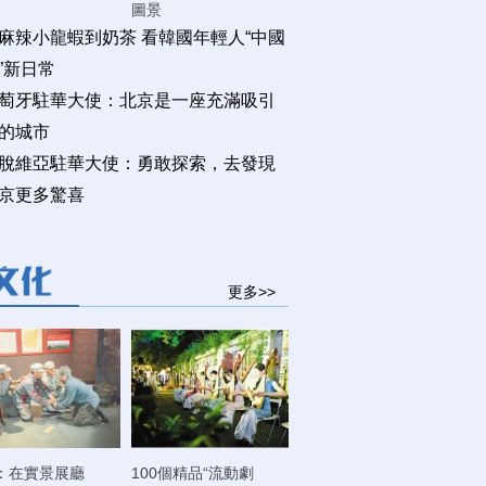
圖景
麻辣小龍蝦到奶茶 看韓國年輕人“中國
”新日常
萄牙駐華大使：北京是一座充滿吸引
的城市
脫維亞駐華大使：勇敢探索，去發現
京更多驚喜
更多>>
：在實景展廳
100個精品“流動劇