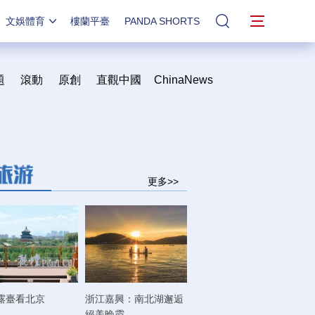
文娛體育
樓蘭平臺
PANDA SHORTS
站內搜索
題
滾動
原創
直觀中國
ChinaNews
更多>>
露臺看北京
浙江嘉興：南北湖邂逅
絕美晚霞