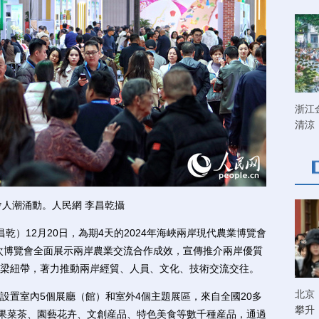
浙江
清涼
潮涌動。人民網 李昌乾攝
乾）12月20日，為期4天的2024年海峽兩岸現代農業博覽會
次博覽會全面展示兩岸農業交流合作成效，宣傳推介兩岸優質
梁紐帶，著力推動兩岸經貿、人員、文化、技術交流交往。
北京
設置室內5個展廳（館）和室外4個主題展區，來自全國20多
攀升
、果菜茶、園藝花卉、文創産品、特色美食等數千種産品，通過