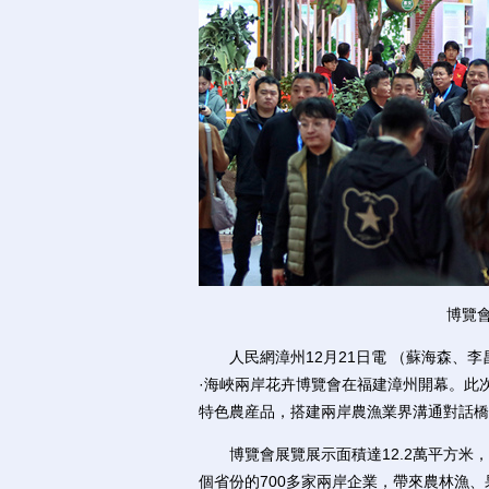
博覽會人
人民網漳州12月21日電 （蘇海森、李昌
·海峽兩岸花卉博覽會在福建漳州開幕。此
特色農産品，搭建兩岸農漁業界溝通對話橋
博覽會展覽展示面積達12.2萬平方米，
個省份的700多家兩岸企業，帶來農林漁