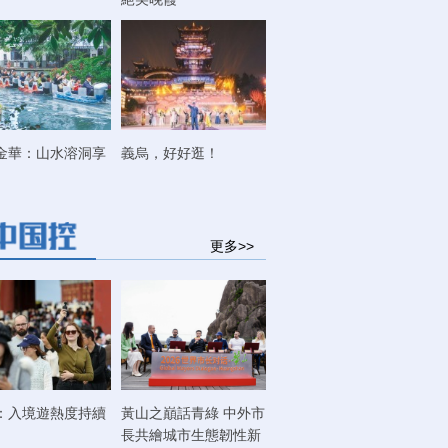
金華：山水溶洞享
義烏，好好逛！
更多>>
：入境遊熱度持續
黃山之巔話青綠 中外市
長共繪城市生態韌性新