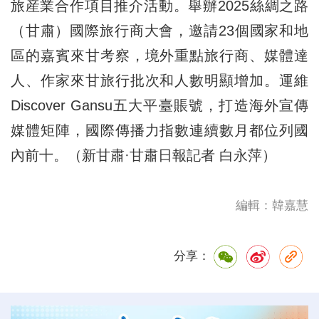
旅産業合作項目推介活動。舉辦2025絲綢之路
（甘肅）國際旅行商大會，邀請23個國家和地
區的嘉賓來甘考察，境外重點旅行商、媒體達
人、作家來甘旅行批次和人數明顯增加。運維
Discover Gansu五大平臺賬號，打造海外宣傳
媒體矩陣，國際傳播力指數連續數月都位列國
內前十。（新甘肅·甘肅日報記者 白永萍）
編輯：韓嘉慧
分享：