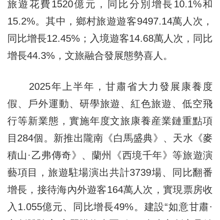
旅遊花費1520億元，同比分別增長10.1%和
15.2%。其中，鄉村旅遊遊客9497.14萬人次，
同比增長12.45%；入境遊客14.68萬人次，同比
增長44.3%，文旅融合發展態勢喜人。
2025年上半年，甘肅省大力發展康養度
假、戶外運動、研學旅遊、紅色旅遊、低空飛
行等新業態，實施年度文旅康養産業鏈重點項
目284個。新推出隴南《白馬盛典》、天水《麥
積山·乙弗傳奇》、蘭州《西境千年》等旅遊演
藝項目，旅遊駐場演出共計3739場、同比翻番
增長，接待海內外遊客164萬人次，實現票房收
入1.055億元、同比增長49%。建設“如意甘肅·