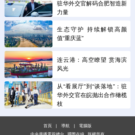
驻华外交官解码合肥智造新
力量
生态守护 持续解锁高颜
值“重庆蓝”
连云港：高空瞭望 赏海滨
风光
从“看展厅”到“谈落地”：驻
华外交官在皖抛出合作橄榄
枝
首頁
|
導航
|
電腦版
中央廣播電視總台
國際在線
版權所有