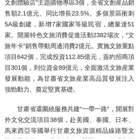
文創體驗店”主題購物專區3個，全省文創産品銷
售額2.1億元、同比增長23.5%。多個景區衝刺
5A級創建，新增7家國家等級民宿，總量達51
家。開展特色文旅消費促進活動2382場次，“文
旅年卡”銷售帶動周邊消費2億元。實施文旅重點
項目642個，完成投資112.85億元，簽約招商項
目301個，到位資金89億元，全面激活文旅産業
發展動能，為甘肅省文旅産業高品質發展注入
強勁動力、奠定堅實基礎。
甘肅省還圍繞服務共建“一帶一路”，開展對
外文化交流項目38個，赴美國、泰國、日本、
馬來西亞等國舉行甘肅文旅資源精品線路暨文