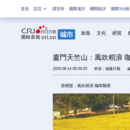
首頁
語言
講習所
國際漫評
國際銳評
國際3分鐘
旅遊
文化
經貿
廈門天竺山：風吹稻浪 
2025-08-14 09:09:20
來源：
福建日報
原標題：風吹稻浪 咖啡飄香