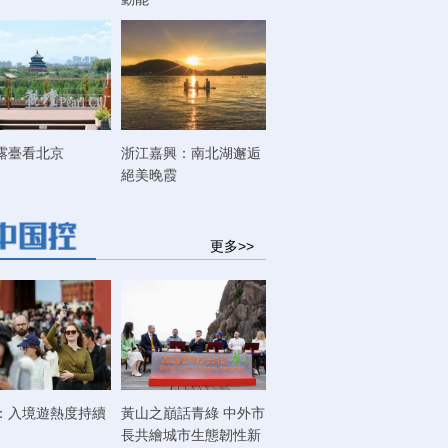
露臺看北京
浙江嘉興：南北湖邂逅
絕美晚霞
更多>>
：入境遊熱度持續
黃山之巔話青綠 中外市
長共繪城市生態韌性新