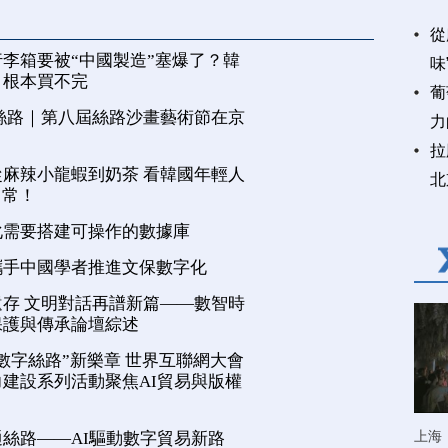
從
李箱要被“中國製造”塞爆了？韓
味
，根本買不完
葡
絲路｜第八屆絲路沙畫藝術節在京
力
拉
麻辣小龍蝦到奶茶 看韓國年輕人
北
日常！
化需要搭建可操作的數據庫
攜手中國學者推進文保數字化
存 文明對話再譜新篇——數智時
保護與傳承論壇綜述
數字絲路”新樂章 世界互聯網大會
建設系列活動聚焦AI貿易與版權
上海
絲路——AI驅動數字貿易新路