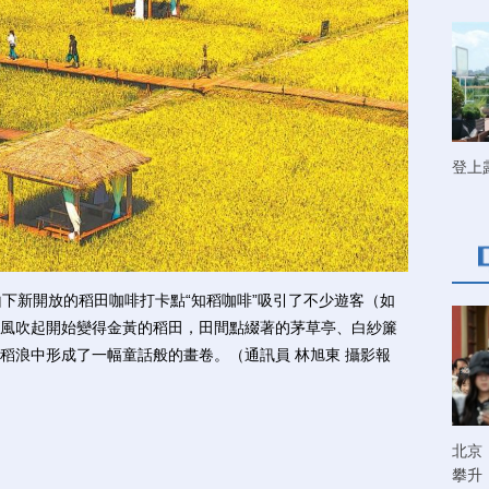
登上
新開放的稻田咖啡打卡點“知稻咖啡”吸引了不少遊客（如
風吹起開始變得金黃的稻田，田間點綴著的茅草亭、白紗簾
稻浪中形成了一幅童話般的畫卷。（通訊員 林旭東 攝影報
北京
攀升