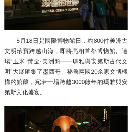
5月18日是國際博物館日，約800件美洲古
文明珍寶跨越山海，即將亮相首都博物館。這
場“玉米·黃金·美洲豹——瑪雅與安第斯古代文
明”大展匯集了墨西哥、秘魯兩國20余家文博機
構的館藏，宛若一場跨越3000餘年的瑪雅與安
第斯文化盛宴。