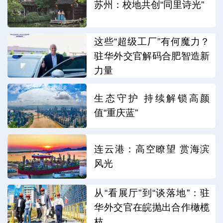
苏州：校地共创“同里诗光”
这些“超级工厂”有何魔力？
驻华外交官解码合肥智造新
力量
生态守护 持续解锁高颜
值“重庆蓝”
连云港：高空瞭望 赏海滨
风光
从“看展厅”到“谈落地”：驻
华外交官在皖抛出合作橄榄
枝