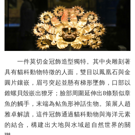
一件莫切金冠飾造型獨特。其中央雕刻著
具有貓科動物特徵的人面，雙目以鳳凰石與金
圓片鑲嵌，眉弓突起並懸有梯形墜飾，口部以
錐螺貝殼嵌出獠牙；臉部周圍延伸出8條類似章
魚的觸手，末端為鲇魚形神話生物。策展人趙
雅卓解讀，這件冠飾通過貓科動物與海洋元素
的結合，構建出大地與水域超自然世界的關