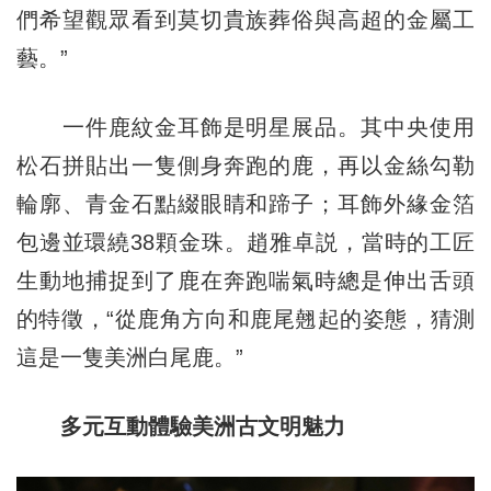
們希望觀眾看到莫切貴族葬俗與高超的金屬工
藝。”
一件鹿紋金耳飾是明星展品。其中央使用
松石拼貼出一隻側身奔跑的鹿，再以金絲勾勒
輪廓、青金石點綴眼睛和蹄子；耳飾外緣金箔
包邊並環繞38顆金珠。趙雅卓説，當時的工匠
生動地捕捉到了鹿在奔跑喘氣時總是伸出舌頭
的特徵，“從鹿角方向和鹿尾翹起的姿態，猜測
這是一隻美洲白尾鹿。”
多元互動體驗美洲古文明魅力