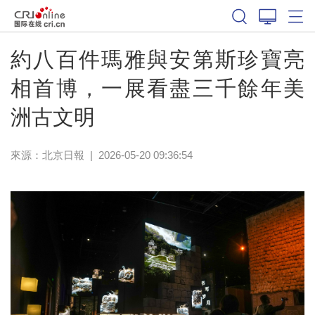
約八百件瑪雅與安第斯珍寶亮
相首博，一展看盡三千餘年美
洲古文明
來源：
北京日報
|
2026-05-20 09:36:54