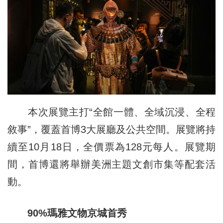
本次展覽主打“全館一體、全域沉浸、全程
敘事”，覆蓋首博3大展廳及公共空間。展覽將持
續至10月18日，全價票為128元每人。展覽期
間，首博還將舉辦美洲主題文創市集等配套活
動。
90%瑪雅文物京城首秀