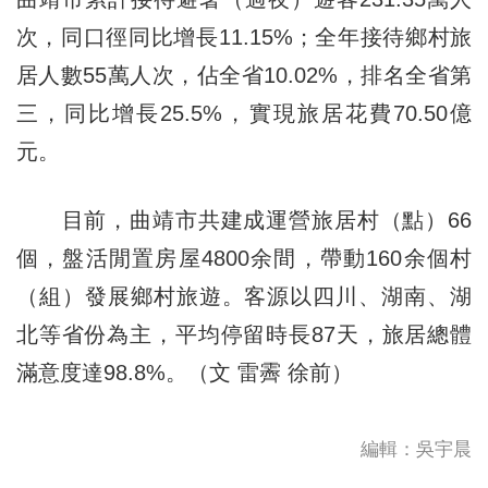
次，同口徑同比增長11.15%；全年接待鄉村旅
居人數55萬人次，佔全省10.02%，排名全省第
三，同比增長25.5%，實現旅居花費70.50億
元。
目前，曲靖市共建成運營旅居村（點）66
個，盤活閒置房屋4800余間，帶動160余個村
（組）發展鄉村旅遊。客源以四川、湖南、湖
北等省份為主，平均停留時長87天，旅居總體
滿意度達98.8%。（文 雷霽 徐前）
編輯：吳宇晨