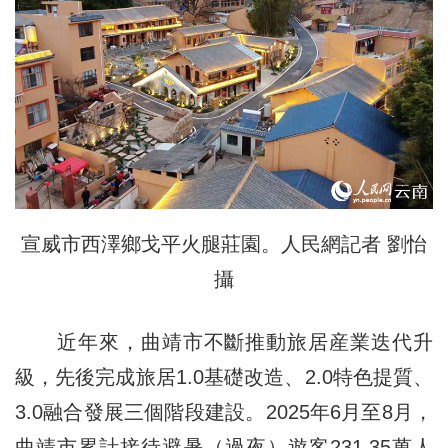
宣威市西澤鄉戈平火腿莊園。人民網記者 劉怡
攝
近年來，曲靖市不斷推動旅居産業迭代升
級，先後完成旅居1.0基礎改造、2.0特色提質、
3.0融合發展三個階段建設。2025年6月至8月，
曲靖市累計接待避暑（過夜）遊客231.35萬人