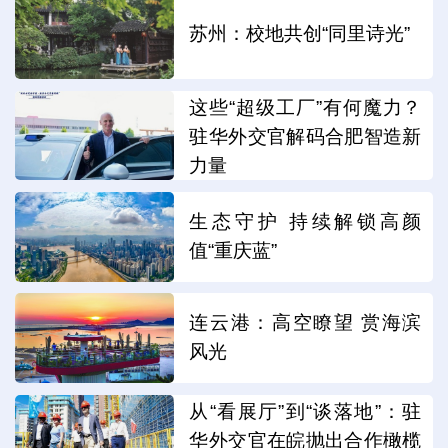
苏州：校地共创“同里诗光”
这些“超级工厂”有何魔力？
驻华外交官解码合肥智造新
力量
生态守护 持续解锁高颜
值“重庆蓝”
连云港：高空瞭望 赏海滨
风光
从“看展厅”到“谈落地”：驻
华外交官在皖抛出合作橄榄