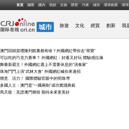
首頁
國際
國內
視頻
文娛
體育
汽車
城市
環球創業
環球
旅遊
文化
經貿
創新
我
澳門回歸賀禮陳列館裏都有啥？外國網紅帶你去“尋寶”
可以吃的巧克力賽車？ 外國網紅：好看又好玩 體驗感拉滿
舞臺新霸主！外國網紅遇上不需要休息的“演奏家”
珠海鬥門上演“武林大會” 外國網紅喊你來過招
愜意、活力！ 國際體驗官眼中的明珠灣
多國人士：澳門是“一國兩制”成功實踐典範
馬天龍：見證澳門輝煌 期待未來更美好