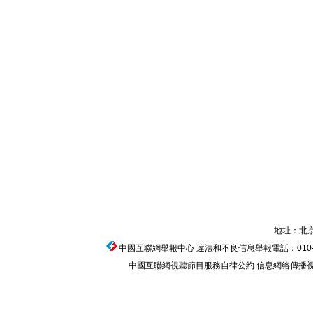
地址：北京
中國互聯網舉報中心
違法和不良信息舉報電話：010-674
中國互聯網視聽節目服務自律公約
信息網絡傳播視聽節