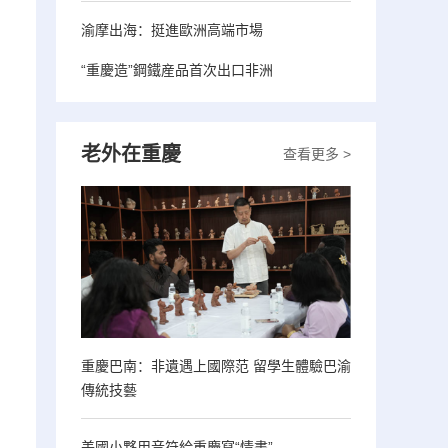
渝摩出海：挺進歐洲高端市場
“重慶造”鋼鐵産品首次出口非洲
老外在重慶
查看更多 >
重慶巴南：非遺遇上國際范 留學生體驗巴渝
傳統技藝
美國小夥用音符給重慶寫“情書”