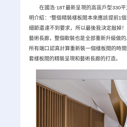
在國浩·18T最新呈現的高區戶型330
明介紹：“整個精裝樣板間本來應該提前1
細節還達不到要求，所以最後我決定敲掉！
藝術長廊，整個軟裝也是全部重新升級做的
所有端口認真計算重新裝一個樣板間的時間
套樣板間的精裝呈現和藝術長廊的打造。