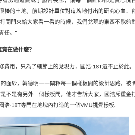
，將看房通道做成了藝術長廊，讓每一個細節都是賞心悅
塊很棒的土地，前期設計單位對這塊地付出的研究心血、
打開門來給大家看一看的時候，我們兌現的東西不能夠
責任。”
口究竟在做什麼？
用，只為了細節上的兌現力，國浩·18T還不止於此。
的面紗，韓德明一一闡釋每一個樣板間的設計思路，被
8T是不是有另外一個樣板間，他才告訴大家，國浩斥重金
浩·18T專門在地塊內打造的一個VMU視覺樣板。