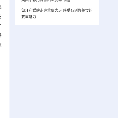
德
匈牙利媒體走進重慶大足 感受石刻與美食的
些
雙重魅力
了
等
這