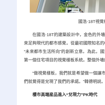
國浩·18T視覺
在國浩·18T的建築設計中，金色的外墻
來足夠現代的都市感覺。從最初國際知名的UN
“未來都市生活所向”的創新立意。為此，國
第一個住宅項目的視覺樣板系統。整個外墻
“做視覺樣板，我們就是希望做一個讓市
們就覺得是兌現了我們的承諾。”韓德明説
樓市高端産品進入“兌現力”PK時代