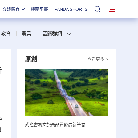
文娛體育
樓蘭平臺
PANDA SHORTS
站內搜索
教育
農業
區縣群網
原創
查看更多 >
時
心
武隆書寫文旅高品質發展新答卷
月