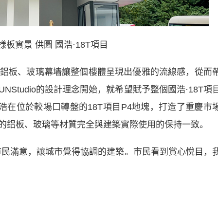
樣板實景 供圖 國浩·18T項目
鋁板、玻璃幕墻讓整個樓體呈現出優雅的流線感，從而
Studio的設計理念開始，就希望賦予整個國浩·18T項
浩在位於較場口轉盤的18T項目P4地塊，打造了重慶市
的鋁板、玻璃等材質完全與建築實際使用的保持一致。
民滿意，讓城市覺得協調的建築。市民看到賞心悅目，
。