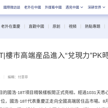
國際微訪談
老外在中國
外媒看中國
遇見中國
深耕世界
老外在重慶
直觀中國
原創
視頻
熱點專題
T|樓市高端産品進入“兌現力”PK
線
編輯：付意菲
國浩·18T項目精裝樣板間正式亮相。經過1031天悉
位，國浩·18T代表重慶正走向全國高端居住品市場。8