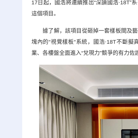
17日起，國浩將連續推出“深讀國浩·18
這個項目。
據了解，該項目從砸掉一套樣板間及藝術
塊內的“視覺樣板“系統，國浩·18T不
業、各樓盤全面進入“兌現力”競爭的有力佐