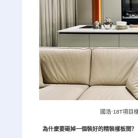
國浩·18T項目
為什麼要砸掉一個裝好的精裝樣板間？