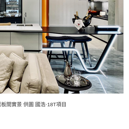
樣板間實景 供圖 國浩·18T項目