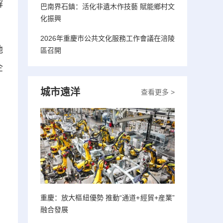
解
巴南界石鎮：活化非遺木作技藝 賦能鄉村文
化振興
2026年重慶市公共文化服務工作會議在涪陵
地
區召開
企
城市遠洋
查看更多 >
重慶：放大樞紐優勢 推動“通道+經貿+産業”
融合發展