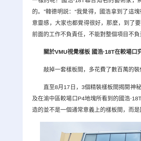
一樣的呢？國浩·18T聯合知名的藝術家
的。”韓德明説：“我覺得，國浩拿到了這
意靈感，大家也都覺得很好，那麼，到了要
前面的工作不負責任，不能對整個項目不負
關於VMU視覺樣板 國浩·18T在較場
敲掉一套樣板間，多花費了數百萬的裝修費
直至8月17日，3個精裝樣板間揭開神秘
及在渝中區較場口P4地塊所看到的國浩·1
造的並不是一個通常意義上的樣板間，而是國