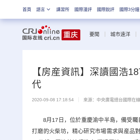
首頁
語言
講習所
國際漫評
國際銳評
國際3分鐘
要聞
城市遠洋
【房産資訊】深讀國浩18
代
2020-09-08 17:18:54
來源：
中央廣電總台國際在
8月17日，位於重慶渝中半島，備受矚目的
打磨的火柴坊，精心研究市場需求與産品對