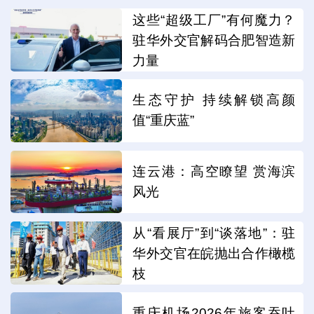
这些“超级工厂”有何魔力？
驻华外交官解码合肥智造新
力量
生态守护 持续解锁高颜
值“重庆蓝”
连云港：高空瞭望 赏海滨
风光
从“看展厅”到“谈落地”：驻
华外交官在皖抛出合作橄榄
枝
重庆机场2026年旅客吞吐