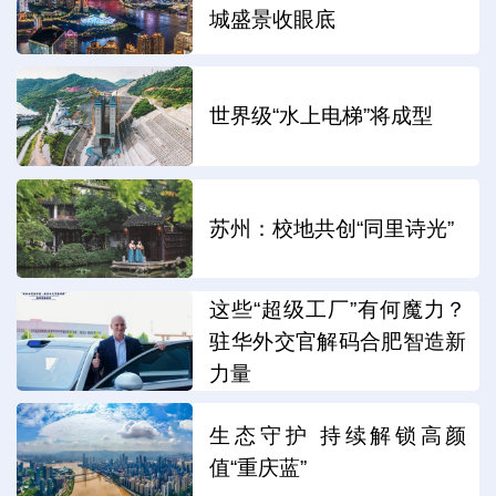
城盛景收眼底
世界级“水上电梯”将成型
苏州：校地共创“同里诗光”
这些“超级工厂”有何魔力？
驻华外交官解码合肥智造新
力量
生态守护 持续解锁高颜
值“重庆蓝”