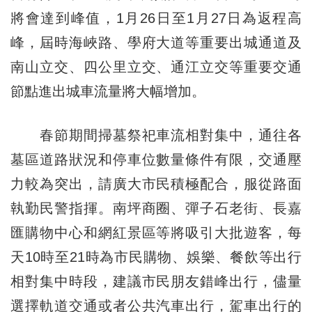
將會達到峰值，1月26日至1月27日為返程高
峰，屆時海峽路、學府大道等重要出城通道及
南山立交、四公里立交、通江立交等重要交通
節點進出城車流量將大幅增加。
春節期間掃墓祭祀車流相對集中，通往各
墓區道路狀況和停車位數量條件有限，交通壓
力較為突出，請廣大市民積極配合，服從路面
執勤民警指揮。南坪商圈、彈子石老街、長嘉
匯購物中心和網紅景區等將吸引大批遊客，每
天10時至21時為市民購物、娛樂、餐飲等出行
相對集中時段，建議市民朋友錯峰出行，儘量
選擇軌道交通或者公共汽車出行，駕車出行的