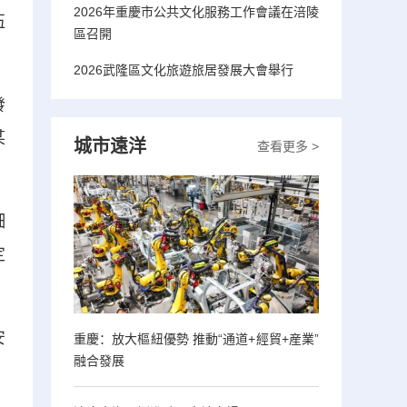
2026年重慶市公共文化服務工作會議在涪陵
伍
區召開
2026武隆區文化旅遊旅居發展大會舉行
發
某
城市遠洋
查看更多 >
細
定
安
重慶：放大樞紐優勢 推動“通道+經貿+産業”
融合發展