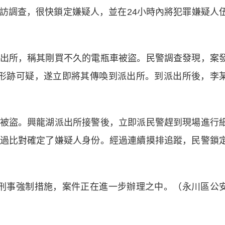
訪調查，很快鎖定嫌疑人，並在24小時內將犯罪嫌疑人
所，稱其剛買不久的電瓶車被盜。民警調查發現，案
形跡可疑，遂立即將其傳喚到派出所。到派出所後，李
盜。興龍湖派出所接警後，立即派民警趕到現場進行
過比對確定了嫌疑人身份。經過連續摸排追蹤，民警鎖
事強制措施，案件正在進一步辦理之中。（永川區公