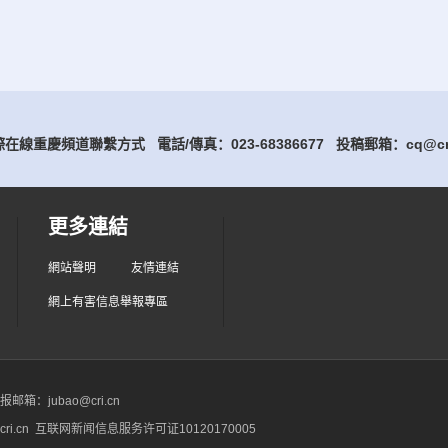
在線重慶頻道聯繫方式 電話/傳真：023-68386677
投稿郵箱：cq@cri
更多連結
網站聲明
友情連結
網上有害信息舉報專區
箱：jubao@cri.cn
ri.cn 互联网新闻信息服务许可证10120170005