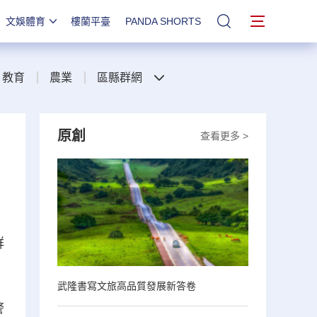
文娛體育
樓蘭平臺
PANDA SHORTS
站內搜索
教育
農業
區縣群網
原創
查看更多 >
群
武隆書寫文旅高品質發展新答卷
警