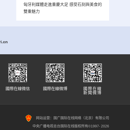
匈牙利媒體走進重慶大足 感受石刻與美食的
雙重魅力
.cn
國際在線微信
國際在線微博
國際在線
新聞微博
网站运营：国广国际在线网络（北京）有限公司
中央广播电视总台国际在线版权所有©1997-
2026