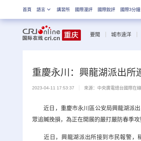
首頁
語言
講習所
國際漫評
國際銳評
國際3分鐘
要聞
城市遠洋
重慶永川：興龍湖派出所
2023-04-11 17:53:37
來源：中央廣電總台國際在
近日，重慶市永川區公安局興龍湖派出所
眾追贓挽損，為正在開展的嚴打嚴防春季攻
近日，興龍湖派出所接到市民報警，稱