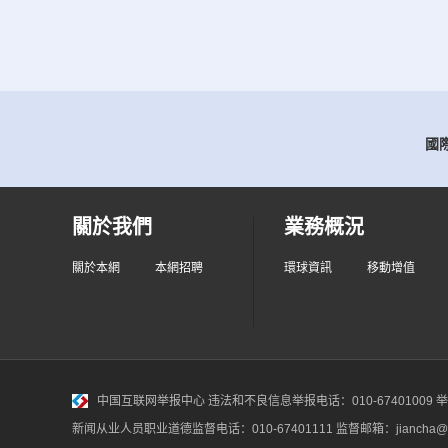
國際
關於我們
業務概況
關於本網
本網招聘
環球資訊
移動增值
中国互联网举报中心
违法和不良信息举报电话：010-67401009 举报邮
新闻从业人员职业道德监督电话：010-67401111 监督邮箱：jiancha@c