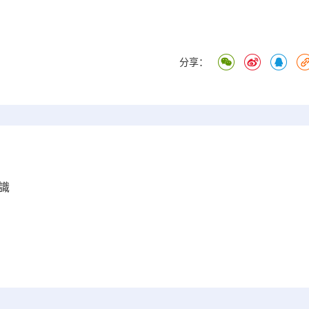
分享：
識