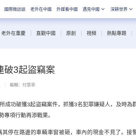
國際微訪談
老外在中國
外媒看中國
遇見中國
深耕世界
老外在重慶
直觀中國
原創
視頻
熱點專題
連破3起盜竊案
線
編輯：付意菲
成功破獲3起盜竊案件，抓獲3名犯罪嫌疑人，及時為
勢專項行動再添戰果。
其停在路邊的車輛車窗被砸，車內的現金不見了。接