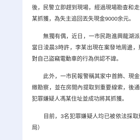
後，民警立即趕到現場，經過現場勘查和走
某抓獲，為失主追回丟失現金9000余元。
無獨有偶，近日，一市民跑進興龍湖派出
當日淩晨3時許，李某出現在案發地周邊，
對自己盜竊電動車的行為供認不諱。
此外，一市民報警稱其家中首飾、現金被
緻勘察，並在房間內提取到重要線索，後通
犯罪嫌疑人馮某住址並成功將其抓獲。
目前，3名犯罪嫌疑人均已被依法採取刑
局）