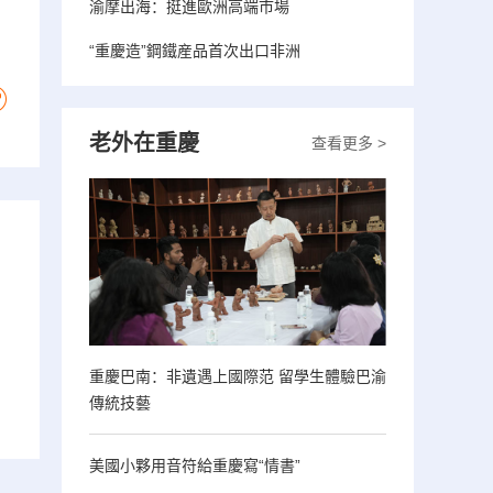
渝摩出海：挺進歐洲高端市場
“重慶造”鋼鐵産品首次出口非洲
老外在重慶
查看更多 >
重慶巴南：非遺遇上國際范 留學生體驗巴渝
傳統技藝
美國小夥用音符給重慶寫“情書”