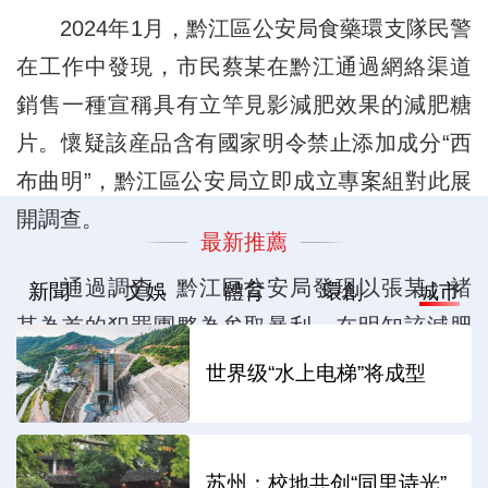
2024年1月，黔江區公安局食藥環支隊民警
在工作中發現，市民蔡某在黔江通過網絡渠道
銷售一種宣稱具有立竿見影減肥效果的減肥糖
片。懷疑該産品含有國家明令禁止添加成分“西
布曲明”，黔江區公安局立即成立專案組對此展
開調查。
最新推薦
通過調查，黔江區公安局發現以張某、褚
新聞
文娛
體育
環創
城市
某為首的犯罪團夥為牟取暴利，在明知該減肥
産品嚴重影響人體健康的情況下，仍然通過網
世界级“水上电梯”将成型
絡等渠道多級分銷給群眾。
經查，2023年以來，犯罪嫌疑人張某等人
苏州：校地共创“同里诗光”