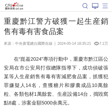
重慶黔江警方破獲一起生産銷
售有毒有害食品案
來源：中央廣電總台國際在線
|
2024-05-14 18:35:21
7.1万
在“崑崙2024”專項行動中，重慶市黔江區公
安局在市公安局打假總隊指導下，成功偵破張
某等人生産銷售有毒有害減肥食品案，抓獲犯
罪嫌疑人14名，查獲糖片和膠囊成品10萬餘
粒、各類包材1萬餘套、生産設備14台，搗毀窩
點8處，涉案金額5000余萬元。