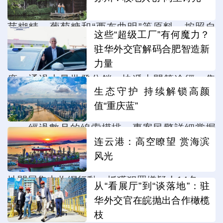
在廣東等地的簡易黑作坊裏，將網購的食用麥
芽糊精、葡萄糖和“西布曲明”等原料，按照自
这些“超级工厂”有何魔力？
行“研製”的配方壓製成不同形狀的糖片、膠囊，
驻华外交官解码合肥智造新
以發佈虛假減肥視頻、免費試吃等方式宣傳推
力量
廣，通過大量批發分銷、快遞上門等途徑，售
生态守护 持续解锁高颜
賣到重慶、安徽、內蒙等20多個省市。
值“重庆蓝”
經過數月的線索摸排，專案民警詳細掌握
连云港：高空瞭望 赏海滨
了該團夥的組織構架、作案手法及相關證據。4
风光
月中旬，專案民警兵分多路，在廣東、四川等
地開展集中收網行動，抓獲犯罪嫌疑人14名。
从“看展厅”到“谈落地”：驻
华外交官在皖抛出合作橄榄
目前，張某等主要犯罪嫌疑人已被依法採
枝