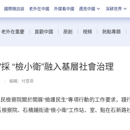
國際微訪談
老外在中國
外媒看中國
遇見中國
深耕世界
老外在重慶
直觀中國
原創
視頻
熱點專題
採 “檢小衛”融入基層社會治理
線
編輯：付意菲
檢察院關於開展“檢護民生”專項行動的工作要求，踐
坡區檢察院、石橋鋪街道“檢小衛”工作站、室、點在石新路