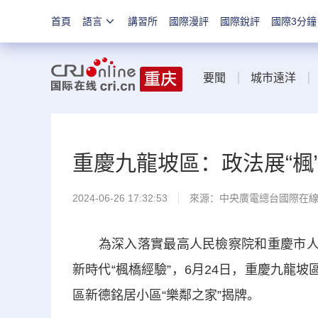
首頁
語言
講習所
國際漫評
國際銳評
國際3分鐘
要聞
城市遠洋
重慶九龍坡區：政法展“楓”
2024-06-26 17:32:53
來源：中央廣電總台國際在
為深入落實最高人民檢察院和重慶市人民
新時代“楓橋經驗”，6月24日，重慶九龍
區新德銘居小區“樂鄰之家”揭牌。