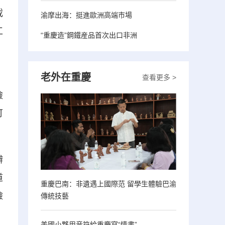
載
渝摩出海：挺進歐洲高端市場
工
“重慶造”鋼鐵産品首次出口非洲
老外在重慶
，
查看更多 >
檢
可
辦
道
重慶巴南：非遺遇上國際范 留學生體驗巴渝
檢
傳統技藝
美國小夥用音符給重慶寫“情書”