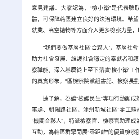
意見建議。大家認為，“檢小衛”是代表聽
體，可保障轄區建立良好的法治環境。希望
就業、高空拋物等方面介入更多檢察力量，
“我們要做基層社區‘合夥人’，基層社會
助力社會發展、維護社會穩定的奉獻者和護
察職能，深入基層從上至下落實‘檢小衛’工作
的真實形象。”區檢察院黨組書記、檢察長
據了解，為讓“檢護民生”專項行動顯成效
事處、朝陽路社區、渝州新城社區“零工驛
“機關合夥人”，特派檢察官、檢察官助理成
互動，為轄區群眾開展“零距離”的優質檢察