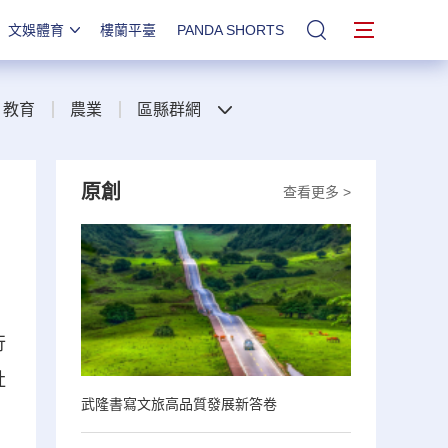
文娛體育
樓蘭平臺
PANDA SHORTS
站內搜索
教育
農業
區縣群網
原創
查看更多 >
行
社
武隆書寫文旅高品質發展新答卷