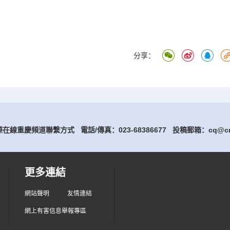
分享：
在線重慶頻道聯繫方式 電話/傳真：023-68386677
投稿郵箱：cq@cri
更多連結
網站聲明
友情連結
網上有害信息舉報專區