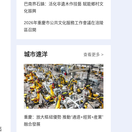
巴南界石鎮：活化非遺木作技藝 賦能鄉村文
化振興
2026年重慶市公共文化服務工作會議在涪陵
區召開
城市遠洋
查看更多 >
重慶：放大樞紐優勢 推動“通道+經貿+産業”
融合發展
出