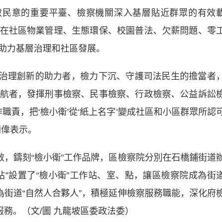
取民意的重要平臺、檢察機關深入基層貼近群眾的有效
在社區物業管理、生態環保、校園普法、欠薪問題、零
助力基層治理和社區發展。
治理創新的助力者，檢力下沉、守護司法民生的擔當者
航者，發揮刑事檢察、民事檢察、行政檢察、公益訴訟
職責，把‘檢小衛’從‘紙上名字’變成社區和小區群眾所認
劉偉表示。
，鑄刻“檢小衛”工作品牌，區檢察院分別在石橋鋪街道
站”設置了“檢小衛”工作站、室、點，讓區檢察院成為街
為街道“自然人合夥人”，積極延伸檢察服務職能，深化府
服務。（文/圖 九龍坡區委政法委）