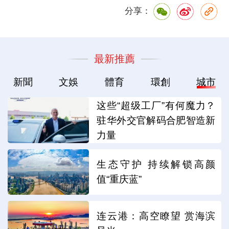
分享：
最新推薦
新聞
文娛
體育
環創
城市
这些“超级工厂”有何魔力？
驻华外交官解码合肥智造新
力量
生态守护 持续解锁高颜
值“重庆蓝”
连云港：高空瞭望 赏海滨