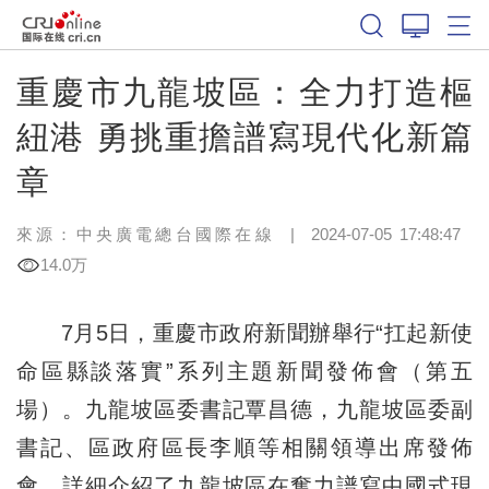
重慶市九龍坡區：全力打造樞
紐港 勇挑重擔譜寫現代化新篇
章
來源：中央廣電總台國際在線
|
2024-07-05 17:48:47
14.0万
7月5日，重慶市政府新聞辦舉行“扛起新使
命區縣談落實”系列主題新聞發佈會（第五
場）。九龍坡區委書記覃昌德，九龍坡區委副
書記、區政府區長李順等相關領導出席發佈
會，詳細介紹了九龍坡區在奮力譜寫中國式現