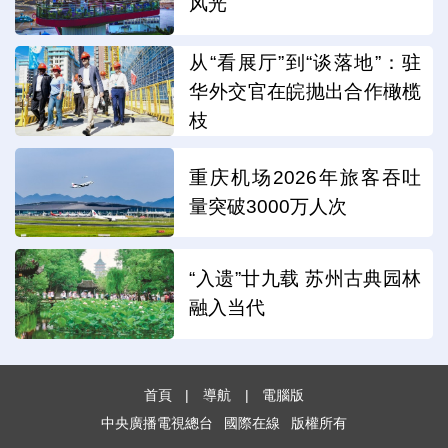
风光
从“看展厅”到“谈落地”：驻
华外交官在皖抛出合作橄榄
枝
重庆机场2026年旅客吞吐
量突破3000万人次
“入遗”廿九载 苏州古典园林
融入当代
首頁
|
導航
|
電腦版
中央廣播電視總台
國際在線
版權所有