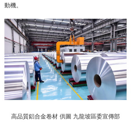
動機。
高品質鋁合金卷材 供圖 九龍坡區委宣傳部