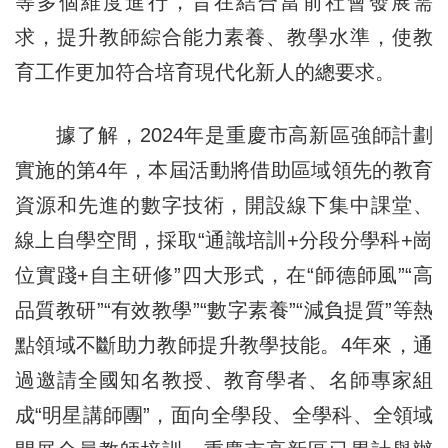
等多個維度進行，旨在結合當前社會發展需
求，提升教師綜合能力素養、教學水準，使教
育工作更加符合培育現代化新人的總要求。
據了解，2024年是重慶市高新區強師計劃
實施的第4年，本屆活動將借助區域領先的教育
資源和先進的數字技術，開設線下集中課堂、
線上自學空間，採取“通識培訓+分段分學科+崗
位實踐+自主研修”四大形式，在“師德師風”“高
品質教研”“有效教學”“數字素養”“減負提質”等熱
點領域不斷助力教師提升教學技能。4年來，通
過邀請全國知名教授、教育學者、名師專家組
成“明星講師團”，面向全學段、全學科、全領域