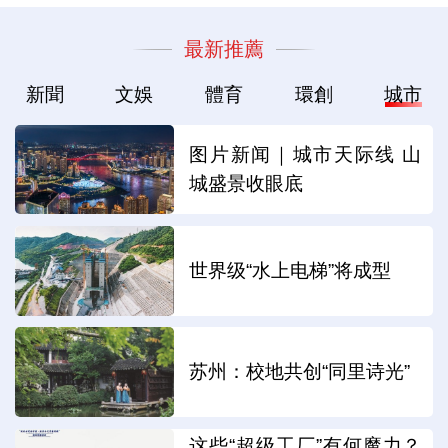
最新推薦
新聞
文娛
體育
環創
城市
图片新闻｜城市天际线 山
城盛景收眼底
世界级“水上电梯”将成型
苏州：校地共创“同里诗光”
这些“超级工厂”有何魔力？