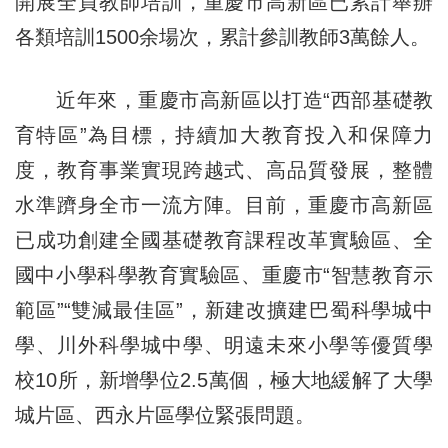
開展全員教師培訓，重慶市高新區已累計舉辦
各類培訓1500余場次，累計參訓教師3萬餘人。
近年來，重慶市高新區以打造“西部基礎教
育特區”為目標，持續加大教育投入和保障力
度，教育事業實現跨越式、高品質發展，整體
水準躋身全市一流方陣。目前，重慶市高新區
已成功創建全國基礎教育課程改革實驗區、全
國中小學科學教育實驗區、重慶市“智慧教育示
範區”“雙減最佳區”，新建改擴建巴蜀科學城中
學、川外科學城中學、明遠未來小學等優質學
校10所，新增學位2.5萬個，極大地緩解了大學
城片區、西永片區學位緊張問題。