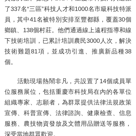
了337名“三區”科技人才和1000名市級科技特派
員，其中41名被特別安排至豐都縣，覆蓋30個
鄉鎮、138個村莊。他們通過線上遠程指導和線
下技術培訓，已累計培訓農民3000人次，解決
技術難題81項，並成功引進、推廣新品種38
個。
活動現場熱鬧非凡，共設置了14個成員單
位服務展位，包括重慶市科技局在內的各單位
組織專家、志願者，為群眾提供法律法規政策
宣傳、科普宣傳、法律諮詢、健康檢查、信息
服務、農技物資發放及文體用品贈送等服務，
深受當地群眾歡迎。