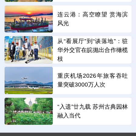
连云港：高空瞭望 赏海滨
风光
从“看展厅”到“谈落地”：驻
华外交官在皖抛出合作橄榄
枝
重庆机场2026年旅客吞吐
量突破3000万人次
“入遗”廿九载 苏州古典园林
融入当代