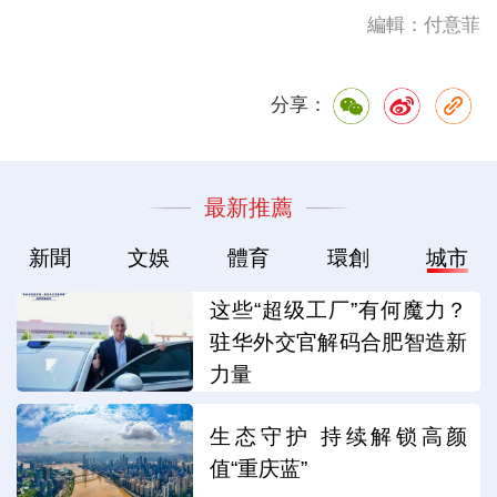
編輯：付意菲
分享：
最新推薦
新聞
文娛
體育
環創
城市
这些“超级工厂”有何魔力？
驻华外交官解码合肥智造新
力量
生态守护 持续解锁高颜
值“重庆蓝”