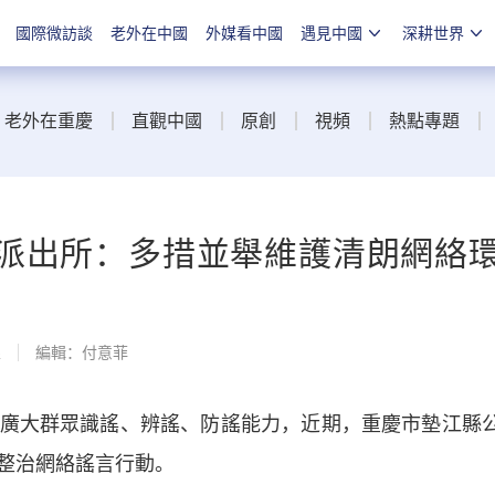
國際微訪談
老外在中國
外媒看中國
遇見中國
深耕世界
老外在重慶
直觀中國
原創
視頻
熱點專題
派出所：多措並舉維護清朗網絡
線
編輯：付意菲
大群眾識謠、辨謠、防謠能力，近期，重慶市墊江縣
整治網絡謠言行動。