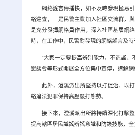
網絡謠言傳播快，如不及時發現極易引發
絡巡查，一是民警主動加入社區交流群，與
是充分發揮網格員作用，深入社區基層網絡
時，在工作中，民警對發現的網絡謠言及時
“大家一定要提高辨別能力，不造謠、不
懇談會等形式開展全方位集中宣傳，講解網
此外，澄溪派出所堅持以打促治、以打促
絡違法犯罪保持高壓嚴打態勢。
接下來，澄溪派出所將持續深化打擊整治
提高轄區居民識謠辨謠意識和防護技能，全