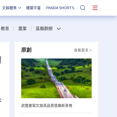
文娛體育
樓蘭平臺
PANDA SHORTS
站內搜索
教育
農業
區縣群網
原創
查看更多 >
環
公
武隆書寫文旅高品質發展新答卷