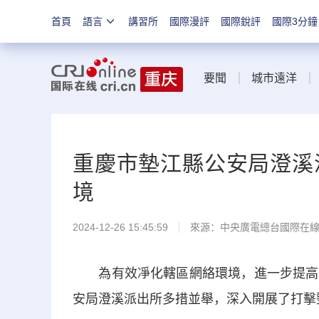
首頁
語言
講習所
國際漫評
國際銳評
國際3分鐘
要聞
城市遠洋
重慶市墊江縣公安局澄溪
境
2024-12-26 15:45:59
來源：中央廣電總台國際在
為有效凈化轄區網絡環境，進一步提高廣
安局澄溪派出所多措並舉，深入開展了打擊