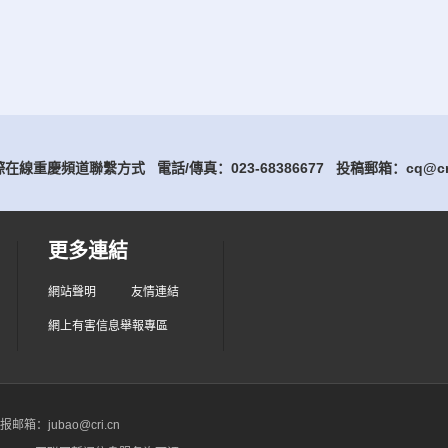
在線重慶頻道聯繫方式 電話/傳真：023-68386677
投稿郵箱：cq@cri
更多連結
網站聲明
友情連結
網上有害信息舉報專區
箱：jubao@cri.cn