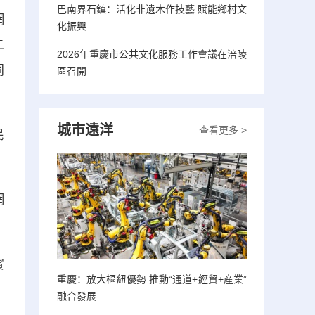
巴南界石鎮：活化非遺木作技藝 賦能鄉村文
網
化振興
二
2026年重慶市公共文化服務工作會議在涪陵
同
區召開
城市遠洋
查看更多 >
民
網
實
重慶：放大樞紐優勢 推動“通道+經貿+産業”
融合發展