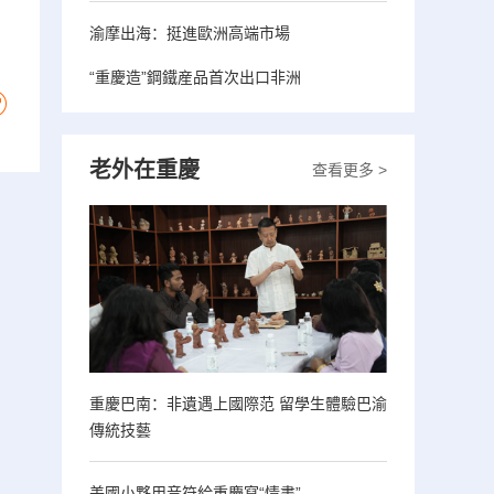
渝摩出海：挺進歐洲高端市場
“重慶造”鋼鐵産品首次出口非洲
老外在重慶
查看更多 >
重慶巴南：非遺遇上國際范 留學生體驗巴渝
傳統技藝
美國小夥用音符給重慶寫“情書”