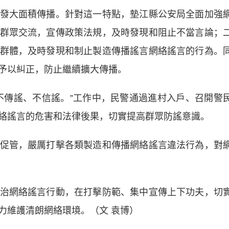
大面積傳播。針對這一特點，墊江縣公安局全面加強
群眾交流，宣傳政策法規，及時發現和阻止不當言論；
群體，及時發現和制止製造傳播謠言網絡謠言的行為。
予以糾正，防止繼續擴大傳播。
傳謠、不信謠。”工作中，民警通過進村入戶、召開警
絡謠言的危害和法律後果，切實提高群眾防謠意識。
管，嚴厲打擊各類製造和傳播網絡謠言違法行為，對
網絡謠言行動，在打擊防範、集中宣傳上下功夫，切
力維護清朗網絡環境。（文 袁博）