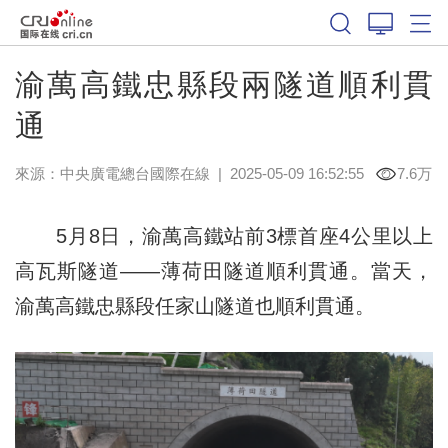
渝萬高鐵忠縣段兩隧道順利貫
通
來源：中央廣電總台國際在線
|
2025-05-09 16:52:55
7.6万
5月8日，渝萬高鐵站前3標首座4公里以上
高瓦斯隧道——薄荷田隧道順利貫通。當天，
渝萬高鐵忠縣段任家山隧道也順利貫通。