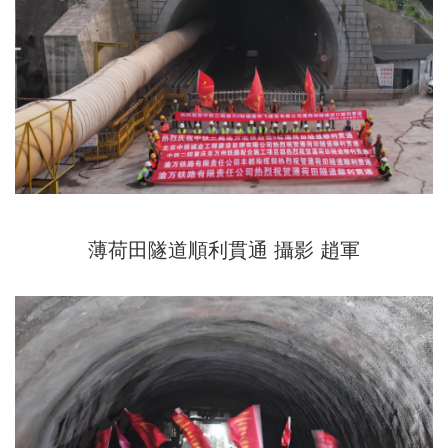
薄荷田隧道順利貫通 攝影 趙軍