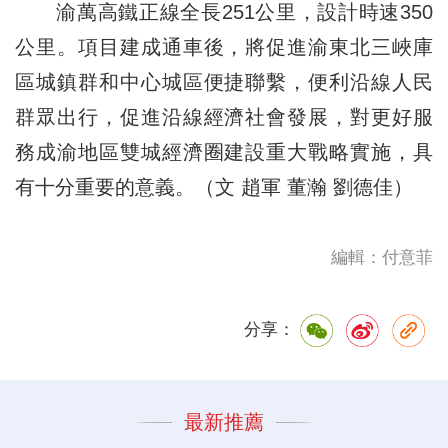
渝萬高鐵正線全長251公里，設計時速350
公里。項目建成通車後，將促進渝東北三峽庫
區城鎮群和中心城區便捷聯繫，便利沿線人民
群眾出行，促進沿線經濟社會發展，對更好服
務成渝地區雙城經濟圈建設重大戰略實施，具
有十分重要的意義。（文 趙軍 董瀚 劉德佳）
編輯：付意菲
分享：
最新推薦