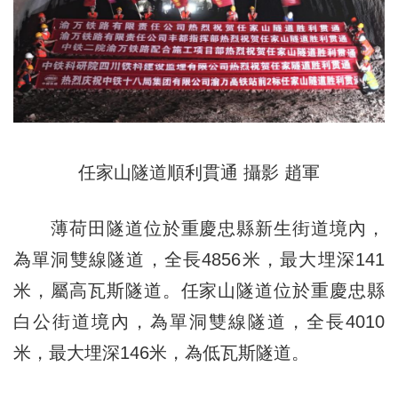
任家山隧道順利貫通 攝影 趙軍
薄荷田隧道位於重慶忠縣新生街道境內，
為單洞雙線隧道，全長4856米，最大埋深141
米，屬高瓦斯隧道。任家山隧道位於重慶忠縣
白公街道境內，為單洞雙線隧道，全長4010
米，最大埋深146米，為低瓦斯隧道。