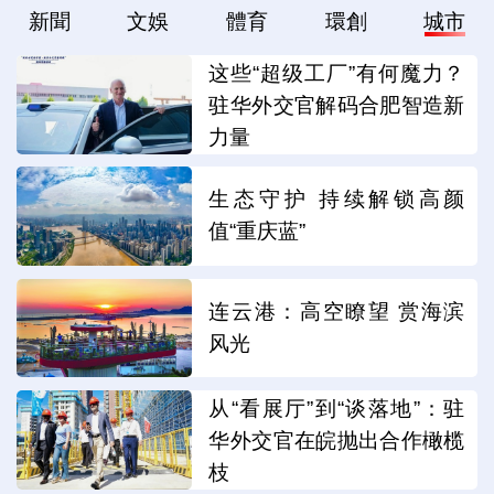
新聞
文娛
體育
環創
城市
这些“超级工厂”有何魔力？
驻华外交官解码合肥智造新
力量
生态守护 持续解锁高颜
值“重庆蓝”
连云港：高空瞭望 赏海滨
风光
从“看展厅”到“谈落地”：驻
华外交官在皖抛出合作橄榄
枝