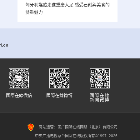
匈牙利媒體走進重慶大足 感受石刻與美食的
雙重魅力
.cn
國際在線微信
國際在線微博
國際在線
新聞微博
网站运营：国广国际在线网络（北京）有限公司
中央广播电视总台国际在线版权所有©1997-
2026