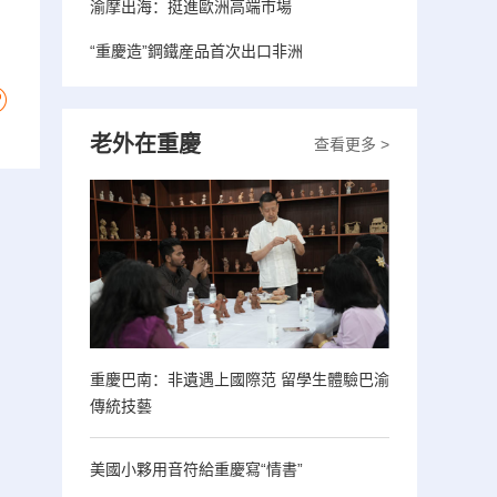
渝摩出海：挺進歐洲高端市場
“重慶造”鋼鐵産品首次出口非洲
老外在重慶
查看更多 >
重慶巴南：非遺遇上國際范 留學生體驗巴渝
傳統技藝
美國小夥用音符給重慶寫“情書”