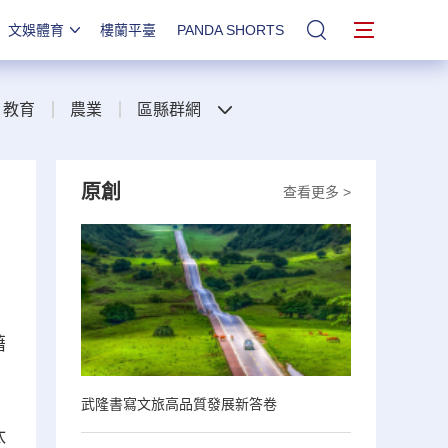
文娛體育
樓蘭平臺
PANDA SHORTS
站內搜索
教育
農業
區縣群網
原創
查看更多 >
藉
武隆書寫文旅高品質發展新答卷
汰