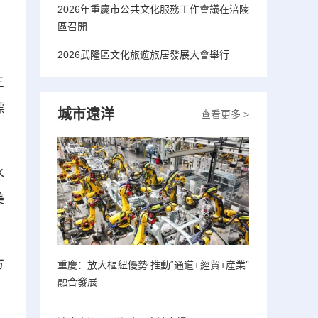
2026年重慶市公共文化服務工作會議在涪陵
，
區召開
2026武隆區文化旅遊旅居發展大會舉行
三
標
城市遠洋
查看更多 >
水
美
方
重慶：放大樞紐優勢 推動“通道+經貿+産業”
融合發展