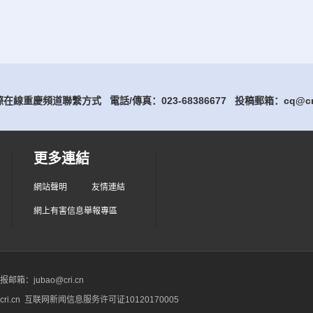
在線重慶頻道聯繫方式 電話/傳真：023-68386677
投稿郵箱：cq@cri
更多連結
網站聲明
友情連結
網上有害信息舉報專區
箱：jubao@cri.cn
ri.cn 互联网新闻信息服务许可证10120170005