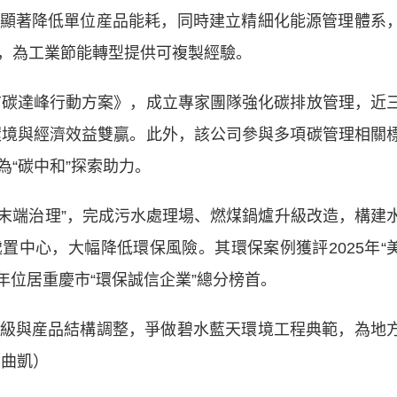
顯著降低單位産品能耗，同時建立精細化能源管理體系
，為工業節能轉型提供可複製經驗。
碳達峰行動方案》，成立專家團隊強化碳排放管理，近
現環境與經濟效益雙贏。此外，該公司參與多項碳管理相關
“碳中和”探索助力。
端治理”，完成污水處理場、燃煤鍋爐升級改造，構建
置中心，大幅降低環保風險。其環保案例獲評2025年“
年位居重慶市“環保誠信企業”總分榜首。
與産品結構調整，爭做碧水藍天環境工程典範，為地
 曲凱）