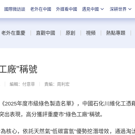
國際微訪談
老外在中國
外媒看中國
遇見中國
深耕世界
老外在重慶
直觀中國
原創
視頻
熱點專題
工廠”稱號
線
編輯：付意菲
責編：周利宏
025年度市級綠色製造名單》，中國石化川維化工憑
突出表現，高分獲評重慶市“綠色工廠”稱號。
核心，依託天然氣“低碳富氫”優勢挖潛增效，通過淘