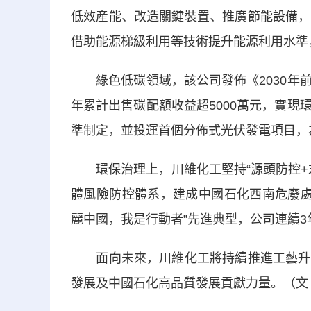
低效産能、改造關鍵裝置、推廣節能設備，
借助能源梯級利用等技術提升能源利用水準
綠色低碳領域，該公司發佈《2030年前
年累計出售碳配額收益超5000萬元，實
準制定，並投運首個分佈式光伏發電項目，為
環保治理上，川維化工堅持“源頭防控+末
體風險防控體系，建成中國石化西南危廢處
麗中國，我是行動者”先進典型，公司連續3
面向未來，川維化工將持續推進工藝升級
發展及中國石化高品質發展貢獻力量。（文