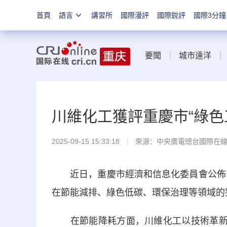
首頁
語言
講習所
國際漫評
國際銳評
國際3分鐘
要聞
城市遠洋
川維化工獲評重慶市“綠色
2025-09-15 15:33:18
來源：中央廣電總台國際在
近日，重慶市經濟和信息化委員會公佈《2
在節能減排、綠色低碳、環保治理等領域的
在節能降耗方面，川維化工以技術革新為