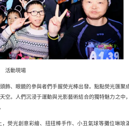
活動現場
飾、眼鏡的參與者們手握熒光棒出發。點點熒光匯聚
天空。人們沉浸于運動與光影藝術結合的獨特魅力之中
。
，熒光創意彩繪、扭扭棒手作、小丑氣球等攤位琳琅