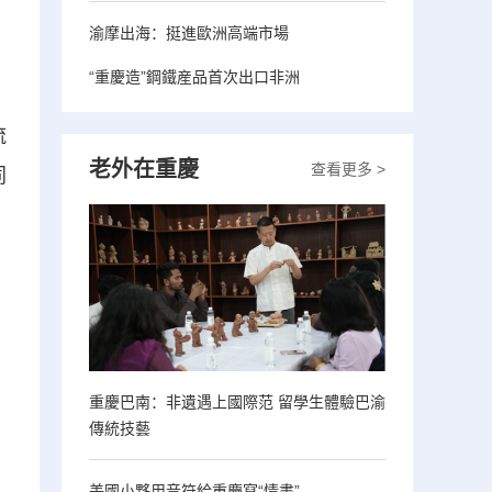
渝摩出海：挺進歐洲高端市場
“重慶造”鋼鐵産品首次出口非洲
流
老外在重慶
查看更多 >
同
重慶巴南：非遺遇上國際范 留學生體驗巴渝
傳統技藝
美國小夥用音符給重慶寫“情書”