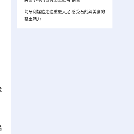
匈牙利媒體走進重慶大足 感受石刻與美食的
雙重魅力
成
，
滿