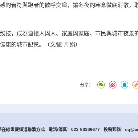
感的音符與跑者的歡呼交織，讓冬夜的寒意徹底消散，
技，成為連接人與人、家庭與家庭、市民與城市夜景
健康的城市記憶。（文/圖 馬娟）
分享：
在線重慶頻道聯繫方式 電話/傳真：023-68386677
投稿郵箱：cq@cri