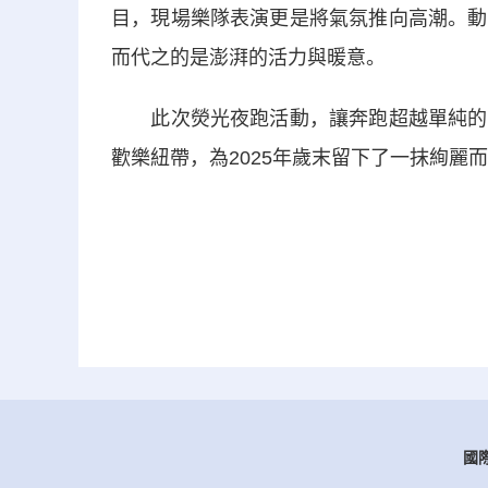
目，現場樂隊表演更是將氣氛推向高潮。動
而代之的是澎湃的活力與暖意。
此次熒光夜跑活動，讓奔跑超越單純的競
歡樂紐帶，為2025年歲末留下了一抹絢麗而
國際