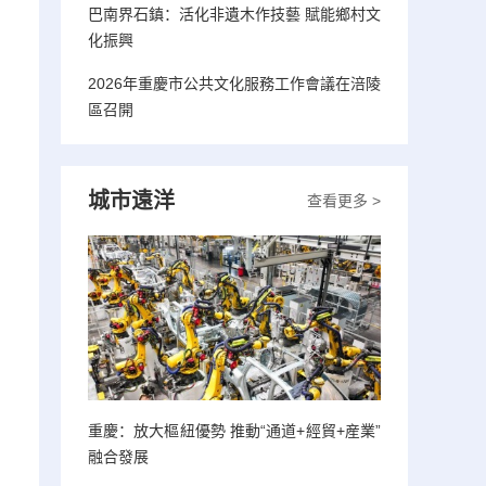
巴南界石鎮：活化非遺木作技藝 賦能鄉村文
化振興
2026年重慶市公共文化服務工作會議在涪陵
區召開
城市遠洋
查看更多 >
重慶：放大樞紐優勢 推動“通道+經貿+産業”
融合發展