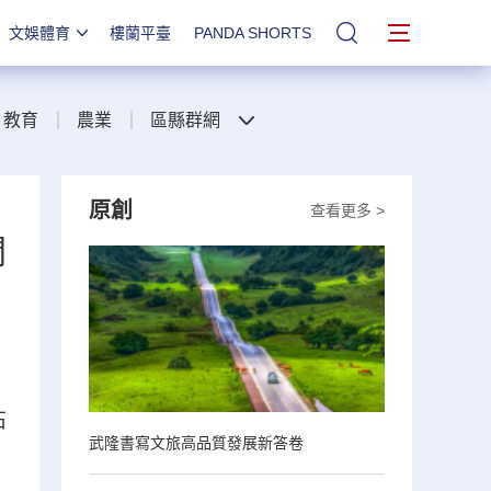
文娛體育
樓蘭平臺
PANDA SHORTS
站內搜索
教育
農業
區縣群網
原創
查看更多 >
開
石
武隆書寫文旅高品質發展新答卷
，