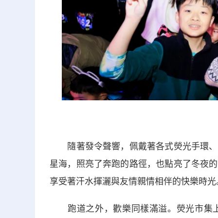
隨著發令聲響，佩戴著各式熒光手環、頭
星海，照亮了奔跑的路徑，也點亮了冬夜的
享受著汗水揮灑與友情親情相伴的快樂時光
跑道之外，歡樂同樣滿溢。熒光市集上