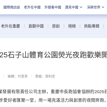
國際微訪談
老外在中國
外媒看中國
遇見中國
深耕世界
老外在重慶
直觀中國
原創
視頻
熱點專題
025石子山體育公園熒光夜跑歡樂
線
編輯：付意菲
責編：周利宏
業發展有限責任公司主辦，重慶市長跑協會協辦的2025
跑步愛好者匯聚一堂，用一場充滿活力與創意的夜間奔跑