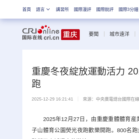
首頁
語言
講習所
國際漫評
國際銳評
國際3分鐘
要聞
城市遠洋
重慶冬夜綻放運動活力 2
跑
2025-12-29 16:21:41
來源：中央廣電總台國際在
2025年12月27日，由重慶重體體育産
子山體育公園熒光夜跑歡樂開跑。800名