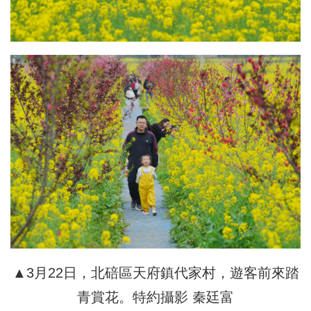
▲3月22日，北碚區天府鎮代家村，遊客前來踏
青賞花。特約攝影 秦廷富