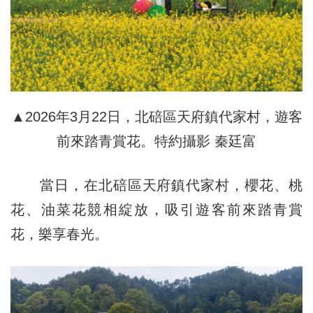
▲2026年3月22日，北碚區天府鎮代家村，遊客
前來踏青賞花。特約攝影 秦廷富
當日，在北碚區天府鎮代家村，櫻花、桃
花、油菜花競相綻放，吸引遊客前來踏青賞
花，樂享春光。