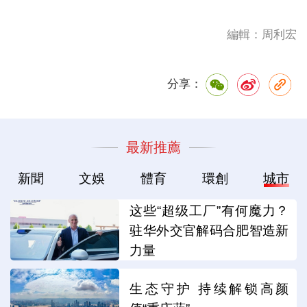
編輯：周利宏
分享：
最新推薦
新聞
文娛
體育
環創
城市
这些“超级工厂”有何魔力？
驻华外交官解码合肥智造新
力量
生态守护 持续解锁高颜