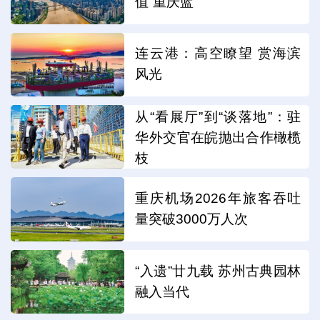
值“重庆蓝”
连云港：高空瞭望 赏海滨
风光
从“看展厅”到“谈落地”：驻
华外交官在皖抛出合作橄榄
枝
重庆机场2026年旅客吞吐
量突破3000万人次
“入遗”廿九载 苏州古典园林
融入当代