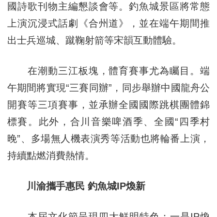
國詩歌刊物主編懇談會等。釣魚城景區將常態
上演沉浸式話劇《合州道》，並在端午期間推
出士兵巡城、蹴鞠射箭等宋韻互動體驗。
在潮動三江板塊，體育賽事尤為矚目。端
午期間將實現“三賽同辦”，同步舉辦中國龍舟公
開賽等三項賽事，並承辦全國國際跳棋團體錦
標賽。此外，合川音樂啤酒季、全國“四季村
晚”、多場無人機表演秀等活動也將輪番上演，
持續點燃消費熱情。
川渝攜手惠民 釣魚城IP煥新
本屆文化節呈現四大鮮明特色：一是IP煥