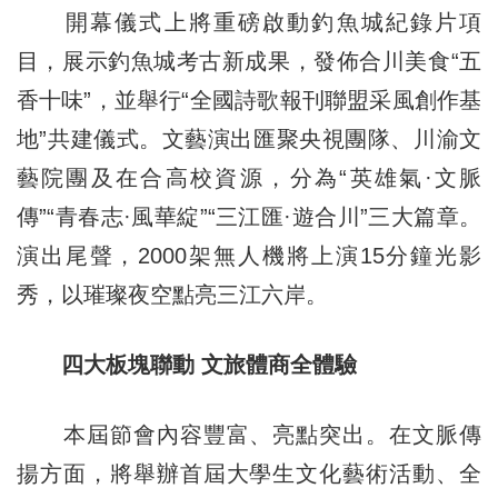
開幕儀式上將重磅啟動釣魚城紀錄片項
目，展示釣魚城考古新成果，發佈合川美食“五
香十味”，並舉行“全國詩歌報刊聯盟采風創作基
地”共建儀式。文藝演出匯聚央視團隊、川渝文
藝院團及在合高校資源，分為“英雄氣·文脈
傳”“青春志·風華綻”“三江匯·遊合川”三大篇章。
演出尾聲，2000架無人機將上演15分鐘光影
秀，以璀璨夜空點亮三江六岸。
四大板塊聯動 文旅體商全體驗
本屆節會內容豐富、亮點突出。在文脈傳
揚方面，將舉辦首屆大學生文化藝術活動、全