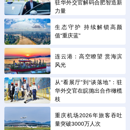
驻华外交官解码合肥智造新
力量
生态守护 持续解锁高颜
值“重庆蓝”
连云港：高空瞭望 赏海滨
风光
从“看展厅”到“谈落地”：驻
华外交官在皖抛出合作橄榄
枝
重庆机场2026年旅客吞吐
量突破3000万人次