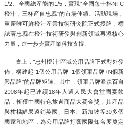
1/2、全國總産能的1/5，實現“全國每十杯NFC
橙汁，三杯産自忠縣”的市場佳績。活動現場，
重慶唯可鮮橙汁産業技術研究院正式授牌，標
誌著忠縣在橙汁技術研發與創新領域再添核心
力量，進一步夯實産業科技支撐。
會上，“忠州橙汁”區域公用品牌正式對外發
佈，構建起“1個公用品牌+1個領軍品牌+N個新
興品牌”的品牌矩陣。其中，領軍品牌派森百自
2008年起已連續18年入選人民大會堂國宴飲
品，斬獲中國特色旅遊商品大賽金獎，其産品
與柑橘鮮果遠銷英國、日本、新加坡等30多個
國家和地區，為公用品牌打響國際知名度奠定