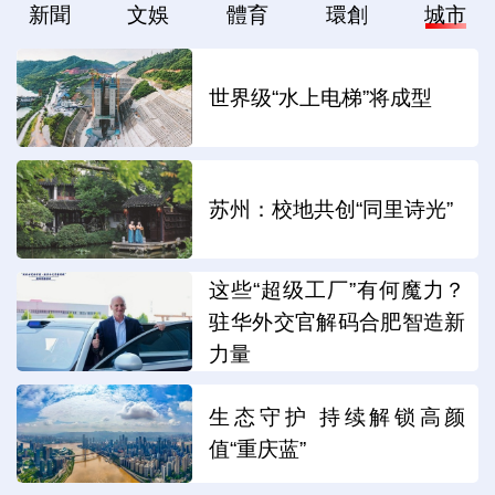
新聞
文娛
體育
環創
城市
世界级“水上电梯”将成型
苏州：校地共创“同里诗光”
这些“超级工厂”有何魔力？
驻华外交官解码合肥智造新
力量
生态守护 持续解锁高颜
值“重庆蓝”