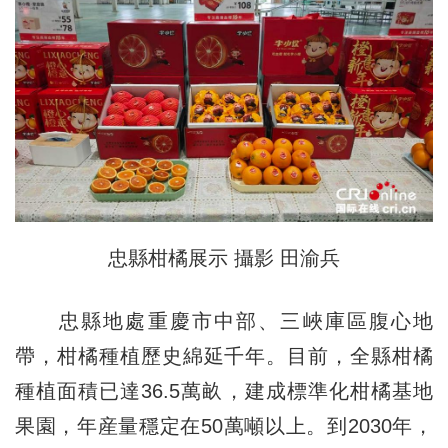
忠縣柑橘展示 攝影 田渝兵
忠縣地處重慶市中部、三峽庫區腹心地
帶，柑橘種植歷史綿延千年。目前，全縣柑橘
種植面積已達36.5萬畝，建成標準化柑橘基地
果園，年産量穩定在50萬噸以上。到2030年，