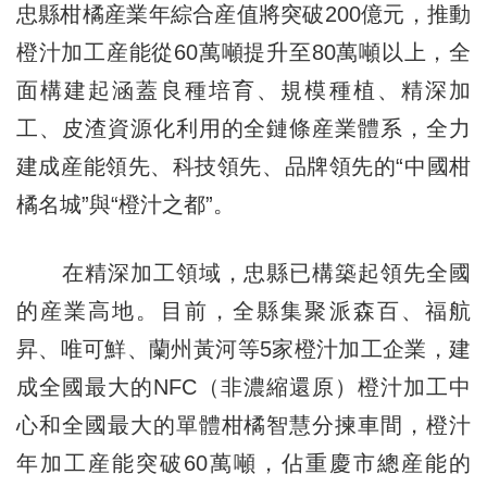
忠縣柑橘産業年綜合産值將突破200億元，推動
橙汁加工産能從60萬噸提升至80萬噸以上，全
面構建起涵蓋良種培育、規模種植、精深加
工、皮渣資源化利用的全鏈條産業體系，全力
建成産能領先、科技領先、品牌領先的“中國柑
橘名城”與“橙汁之都”。
在精深加工領域，忠縣已構築起領先全國
的産業高地。目前，全縣集聚派森百、福航
昇、唯可鮮、蘭州黃河等5家橙汁加工企業，建
成全國最大的NFC（非濃縮還原）橙汁加工中
心和全國最大的單體柑橘智慧分揀車間，橙汁
年加工産能突破60萬噸，佔重慶市總産能的