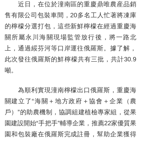
近日，在位於潼南區的重慶鼎唯農産品銷
售有限公司包裝車間，20多名工人忙著將凍庫
的檸檬分選打包，這些新鮮檸檬在經過重慶海
關所屬永川海關現場監管放行後，將一路北
上，通過綏芬河等口岸運往俄羅斯。據了解，
此次發往俄羅斯的鮮檸檬共有三批，共計30.9
噸。
為順利實現潼南檸檬出口俄羅斯，重慶海
關建立了“海關＋地方政府＋協會＋企業（農
戶）”的助農機制，協調組建植檢專家組，從果
園建設開始“手把手”輔導企業，推薦22家優質果
園和包裝廠在俄羅斯完成註冊，幫助企業獲得