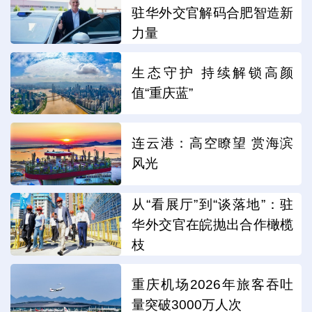
驻华外交官解码合肥智造新
力量
生态守护 持续解锁高颜
值“重庆蓝”
连云港：高空瞭望 赏海滨
风光
从“看展厅”到“谈落地”：驻
华外交官在皖抛出合作橄榄
枝
重庆机场2026年旅客吞吐
量突破3000万人次