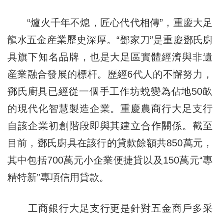
“爐火千年不熄，匠心代代相傳”，重慶大足
龍水五金産業歷史深厚。“鄧家刀”是重慶鄧氏廚
具旗下知名品牌，也是大足區實體經濟與非遺
産業融合發展的標杆。歷經6代人的不懈努力，
鄧氏廚具已經從一個手工作坊蛻變為佔地50畝
的現代化智慧製造企業。重慶農商行大足支行
自該企業初創階段即與其建立合作關係。截至
目前，鄧氏廚具在該行的貸款餘額共850萬元，
其中包括700萬元小企業便捷貸以及150萬元“專
精特新”專項信用貸款。
工商銀行大足支行更是針對五金商戶多采