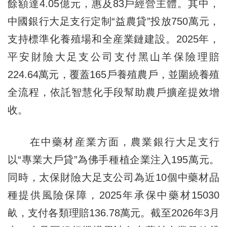
餘額達4.05億元，惠及83戶經營主體。其中，
中國銀行大足支行定制“益農貸”投放750萬元，
支持標準化養殖場和全産業鏈建設。2025年，
平安財險大足支公司支付黑山羊保險理賠
224.64萬元，覆蓋165戶養殖農戶，並圍繞養殖
全流程，依託智慧化手段幫助農戶擴産提效增
收。
在中藥材産業方面，農業銀行大足支行
以“專業大戶貸”為佛手種植企業注入195萬元。
同時，太保財險大足支公司為近10個中藥材品
種提供風險保障，2025年承保中藥材15030
畝，支付各類理賠136.78萬元。截至2026年3月