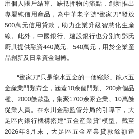
用個人賬戶結算、缺抵押物的痛點，創新推出
專屬純信用産品，為中華老字號“鄧家刀”發放
500萬元信用貸款，助力企業升級智慧化生産
線。此外，中國銀行、建設銀行也分別向鄧氏
廚具提供融資440萬元、540萬元，用於企業産
品創新及日常資金週轉。
“鄧家刀”只是龍水五金的一個縮影。龍水五
金産業門類齊全，涵蓋10余個門類、200余個品
種、2000餘款型，集聚1700余家企業、10萬餘
從業人員。在永川金融監管分局的引導下，大
足區內銀行機構搭建“五金産業貸”模型。截至
2026年3月末，大足區五金産業貸款餘額達