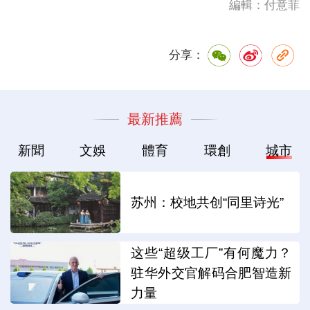
編輯：付意菲
分享：
最新推薦
新聞
文娛
體育
環創
城市
苏州：校地共创“同里诗光”
这些“超级工厂”有何魔力？
驻华外交官解码合肥智造新
力量