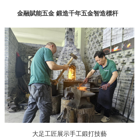
金融賦能五金 鍛造千年五金智造標杆
大足工匠展示手工鍛打技藝