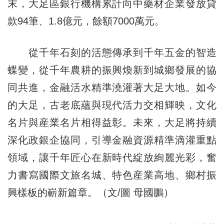
末，大足區銀行機構累計向中藥材企業發放貸
款94筆、1.8億元，餘額7000萬元。
從千年石刻的活態傳承到千年五金的智造
蝶變，從千年農耕的振興煥新到城鄉發展的協
同共進，金融活水精準澆灌著大足大地。如今
的大足，古老底蘊與現代活力交相輝映，文化
名片與産業名片相得益彰。未來，大足將持續
深化政銀企協同，引導金融資源精準滴灌重點
領域，讓千年匠心在新時代綻放絢麗光彩，奮
力書寫國際文旅名城、特色産業高地、鄉村振
興樣板的嶄新篇章。（文/圖 母國鵬）