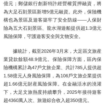
億元；郵儲銀行創新特許經營權質押融資，將
為大足石刻景區新增5億元融資。此外，保險機
構也為景區及遊客築牢了安全防線——人保財
險為五大石刻景區、龍水湖遊船提供超1.3億元
風險保障，守護遊客安全與文物安全。
據統計，截至2026年3月末，大足區文旅産
業貸款餘額48.9億元。保險保障方面，區內保
險機構累計為47戶文旅企業、共計785人提供超
1.58億元人身風險保障，為106戶文旅企業提供
超1.66億元財産風險保障。在金融活水的澆灌
下，大足文旅熱度持續攀升，2025年接待遊客
超4360萬人次、旅遊綜合收入超350億元。