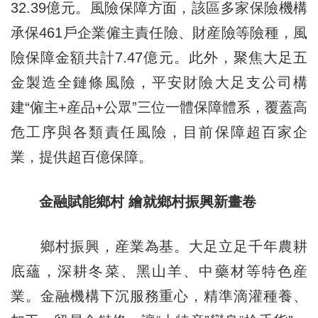
32.39億元。風險保障方面，該區多家保險機構
承保461戶企業僱主責任險、財産險等險種，風
險保障金額共計7.47億元。此外，聚焦大足五
金製造全鏈條風險，平安財險大足支公司構
建“僱主+産品+公眾”三位一體保障體系，覆蓋高
危工序與各類責任風險，目前保障超百家企
業，提供超百億保障。
金融賦能鄉村 繪就鄉村振興新畫卷
鄉村振興，産業為基。大足立足千年農耕
底蘊，深耕冬菜、黑山羊、中藥材等特色産
業。金融機構下沉服務重心，精準滴灌種養、