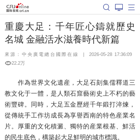
重慶大足：千年匠心鑄就歷史
名城 金融活水滋養時代新篇
來源：中央廣電總台國際在線
|
2026-05-28 17:36:09
22.2万
作為世界文化遺産，大足石刻集儒釋道三
教文化于一體，是人類石窟藝術史上不朽的藝
術豐碑。同時，大足五金歷經千年鍛打淬煉，
從傳統手工作坊成長為享譽西南的特色産業名
片。厚重的文化積澱、獨特的産業根基、鮮活
的民生底色，構築起大足鮮明的城市標識。