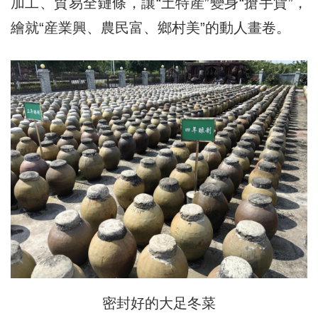
加工、貿易全鏈條，讓“土特産”變身“搶手貨”，
繪就“産業興、農民富、鄉村美”的動人畫卷。
密封好的大足冬菜