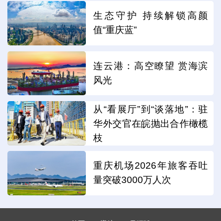
生态守护 持续解锁高颜
值“重庆蓝”
连云港：高空瞭望 赏海滨
风光
从“看展厅”到“谈落地”：驻
华外交官在皖抛出合作橄榄
枝
重庆机场2026年旅客吞吐
量突破3000万人次