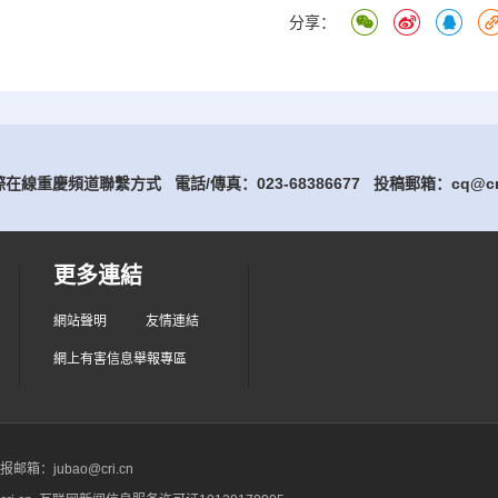
分享：
在線重慶頻道聯繫方式 電話/傳真：023-68386677
投稿郵箱：cq@cri
更多連結
網站聲明
友情連結
網上有害信息舉報專區
箱：jubao@cri.cn