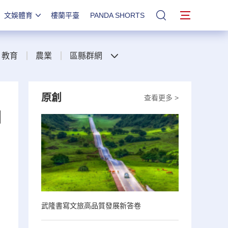
文娛體育
樓蘭平臺
PANDA SHORTS
站內搜索
教育
農業
區縣群網
原創
查看更多 >
日
，
武隆書寫文旅高品質發展新答卷