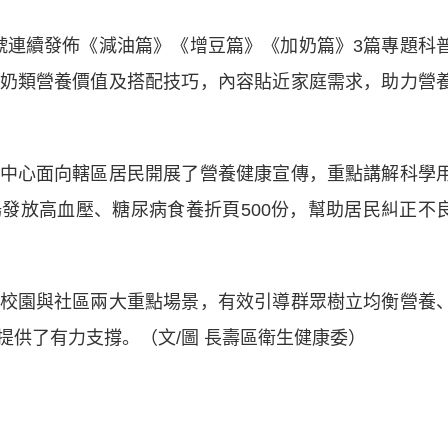
眾號連續發佈《減油篇》《增豆篇》《加奶篇》3篇專題科
奶類營養價值及搭配技巧，內容貼近家庭需求，助力營
心面向轄區居民開展了營養健康宣傳，重點講解科學
發放高血壓、糖尿病食養折頁500份，幫助居民糾正不
園與社區兩大重點場景，有效引導群眾樹立均衡營養
提供了有力支撐。（文/圖 長壽區衛生健康委）