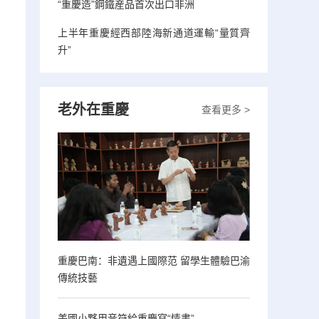
“重慶造”鋼鐵産品首次出口非洲
上半年重慶經西部陸海新通道運輸“量質齊
升”
老外在重慶
查看更多 >
重慶巴南：非遺遇上國際范 留學生體驗巴渝
傳統技藝
美國小夥用音符給重慶寫“情書”