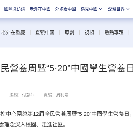
國際微訪談
老外在中國
外媒看中國
遇見中國
深耕世界
老外在重慶
直觀中國
原創
視頻
熱點專題
民營養周暨“5·20”中國學生營養
線
編輯：付意菲
責編：周利宏
控中心圍繞第12屆全民營養周暨“5·20”中國學生營養日
食理念深入校園、走進社區。