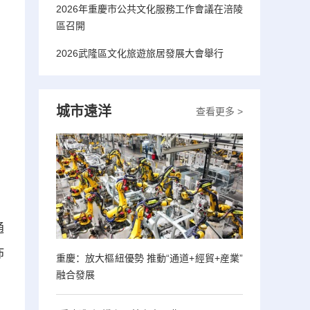
2026年重慶市公共文化服務工作會議在涪陵
區召開
2026武隆區文化旅遊旅居發展大會舉行
城市遠洋
查看更多 >
通
佈
重慶：放大樞紐優勢 推動“通道+經貿+産業”
融合發展