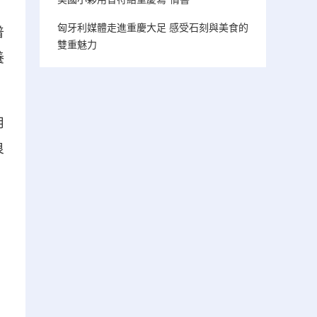
匈牙利媒體走進重慶大足 感受石刻與美食的
普
雙重魅力
養
用
良
、