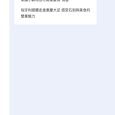
匈牙利媒體走進重慶大足 感受石刻與美食的
雙重魅力