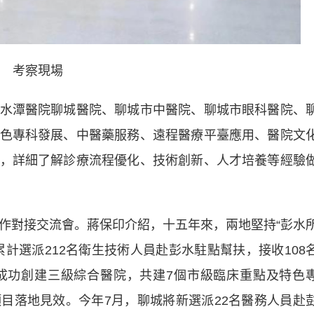
考察現場
潭醫院聊城醫院、聊城市中醫院、聊城市眼科醫院、
色專科發展、中醫藥服務、遠程醫療平臺應用、醫院文
，詳細了解診療流程優化、技術創新、人才培養等經驗
對接交流會。蔣保印介紹，十五年來，兩地堅持“彭水
計選派212名衛生技術人員赴彭水駐點幫扶，接收108
成功創建三級綜合醫院，共建7個市級臨床重點及特色
目落地見效。今年7月，聊城將新選派22名醫務人員赴