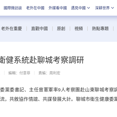
國際微訪談
老外在中國
外媒看中國
遇見中國
深耕世界
老外在重慶
直觀中國
原創
視頻
熱點專題
水衛健系統赴聊城考察調研
線
編輯：付意菲
責編：周利宏
委黨委書記、主任曾憲軍率9人考察團赴山東聊城考察
流，共敘協作情誼、共謀發展大計。聊城市衛生健康委