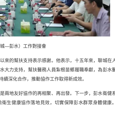
城—彭水）工作對接會
來的幫扶支持表示感謝。他表示，十五年來，聊城在
水大力支持，幫扶醫務人員紮根苗鄉履職奉獻，為彭水
持續深化合作，推動協作工作取得新成效。
兩地友好協作的再相聚、再出發。下一步，彭水衛健
渝衛生健康協作落地見效，切實保障彭水群眾身體健康