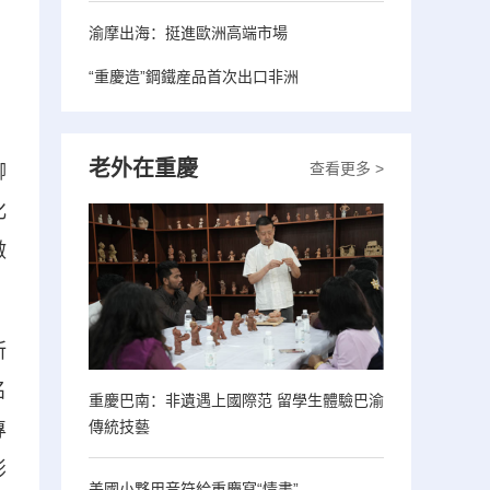
渝摩出海：挺進歐洲高端市場
“重慶造”鋼鐵産品首次出口非洲
老外在重慶
查看更多 >
聊
化
做
所
名
重慶巴南：非遺遇上國際范 留學生體驗巴渝
傳統技藝
專
彭
美國小夥用音符給重慶寫“情書”