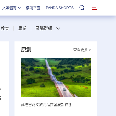
文娛體育
樓蘭平臺
PANDA SHORTS
站內搜索
教育
農業
區縣群網
原創
查看更多 >
調
黨
武隆書寫文旅高品質發展新答卷