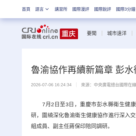
首頁
語言
講習所
國際漫評
國際銳評
國際3分鐘
要聞
城市遠洋
魯渝協作再續新篇章 彭
2026-07-06 16:24:34
來源：中央廣電總台國際在
7月2日至3日，重慶市彭水縣衛生健康
研，圍繞深化魯渝衛生健康協作進行深入交
組成員、副主任蔣保印陪同調研。