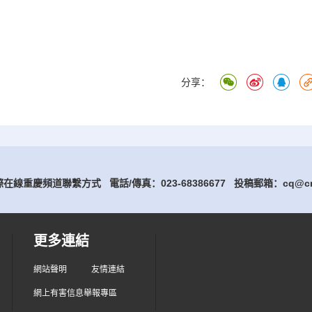
分享：
在線重慶頻道聯繫方式 電話/傳真：023-68386677
投稿郵箱：cq@cri
更多連結
網站聲明
友情連結
網上有害信息舉報專區