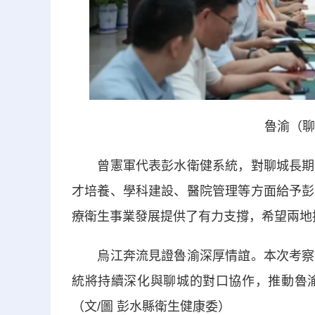
魯渝（聊
曾憲軍代表彭水衛健系統，對聊城長期以
才培養、學科建設、醫院管理等方面給予彭
療衛生事業發展提供了有力支撐，希望兩地
烏江奔流見證魯渝深厚情誼。本次考察是
統將持續深化與聊城的對口協作，推動魯
（文/圖 彭水縣衛生健康委）