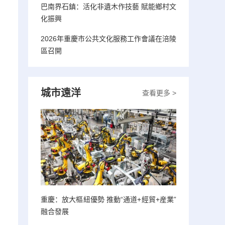
巴南界石鎮：活化非遺木作技藝 賦能鄉村文
化振興
2026年重慶市公共文化服務工作會議在涪陵
區召開
城市遠洋
查看更多 >
重慶：放大樞紐優勢 推動“通道+經貿+産業”
融合發展