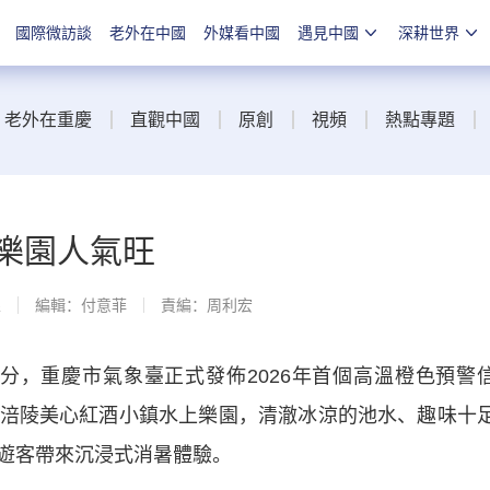
國際微訪談
老外在中國
外媒看中國
遇見中國
深耕世界
老外在重慶
直觀中國
原創
視頻
熱點專題
樂園人氣旺
線
編輯：付意菲
責編：周利宏
分，重慶市氣象臺正式發佈2026年首個高溫橙色預警
涪陵美心紅酒小鎮水上樂園，清澈冰涼的池水、趣味十
遊客帶來沉浸式消暑體驗。