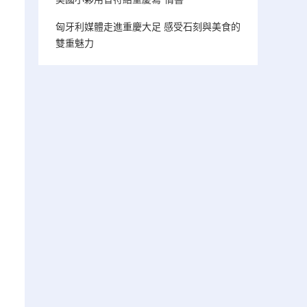
匈牙利媒體走進重慶大足 感受石刻與美食的
雙重魅力