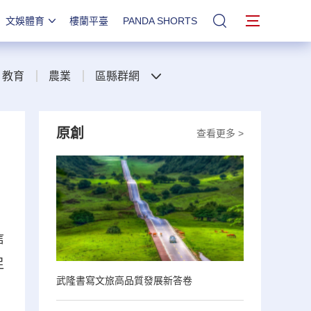
文娛體育
樓蘭平臺
PANDA SHORTS
站內搜索
教育
農業
區縣群網
原創
查看更多 >
信
足
武隆書寫文旅高品質發展新答卷