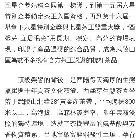
五星金獎站穩全國第一梯隊，到第十五屆六星
特別金獎鎖定茶王入圍資格，再到第十六屆一
舉拿下六星特別金獎與七星茶王雙重大獎，“酉
馨芽·宜居毛尖”用長期、穩定、高分的賽場表
現，印證了産品過硬的綜合品質，成為武陵山
區為數不多擁有官方茶王認證的標杆茶品。
頂級榮譽的背後，是酉陽得天獨厚的生態
稟賦與千年貢茶文化積澱。酉馨芽生態茶園坐
落于武陵山北緯28°黃金産茶帶，平均海拔800
米以上，高海拔、高森林覆蓋率、常年雲霧漫
照的獨特環境，造就了茶樹豐富的氨基酸與芳
香物質積累。當地富硒富鋅弱酸性土壤，孕育