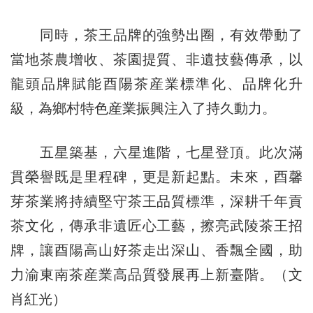
同時，茶王品牌的強勢出圈，有效帶動了
當地茶農增收、茶園提質、非遺技藝傳承，以
龍頭品牌賦能酉陽茶産業標準化、品牌化升
級，為鄉村特色産業振興注入了持久動力。
五星築基，六星進階，七星登頂。此次滿
貫榮譽既是里程碑，更是新起點。未來，酉馨
芽茶業將持續堅守茶王品質標準，深耕千年貢
茶文化，傳承非遺匠心工藝，擦亮武陵茶王招
牌，讓酉陽高山好茶走出深山、香飄全國，助
力渝東南茶産業高品質發展再上新臺階。（文
肖紅光）