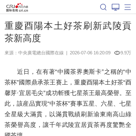
重慶酉陽本土好茶刷新武陵貢
茶新高度
來源：中央廣電總台國際在線
|
2026-07-06 16:20:09
9.9万
近日，在有著“中國茶界奧斯卡”之稱的“中
茶杯”國際鼎承茶王賽上，重慶酉陽本土好茶“酉
馨芽·宜居毛尖”成功斬獲七星茶王最高榮譽。至
此，該産品實現“中茶杯”賽事五星、六星、七星
全星級大滿貫，以滿貫戰績刷新渝東南高山綠
茶榮譽高度，讓千年武陵宜居貢茶再度驚艷全
國茶壇。