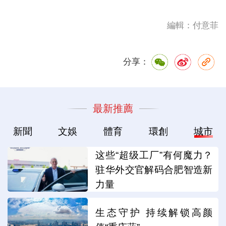
編輯：付意菲
分享：
最新推薦
新聞
文娛
體育
環創
城市
这些“超级工厂”有何魔力？
驻华外交官解码合肥智造新
力量
生态守护 持续解锁高颜