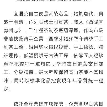
宜居茶自古便是武陵名品，始於唐代、興
盛于明清，位列古代土司貢茶，載入《酉陽直
隸州志》，千年種茶制茶底蘊深厚。作為市級
非遺技藝傳承企業，酉馨芽始終堅守傳統手工
制茶工藝，沿用柴火鐵鍋殺青、手工揉捻、精
細理條、低溫慢烘等古法工序，依靠匠人經驗
精準把控每一道環節，堅持當日鮮葉當日加
工、分級精揀，最大程度保留高山茶葉本真風
味，同時以標準化品控實現年年品質統一穩
定。
依託全産業鏈閉環優勢，企業實現古茶樹