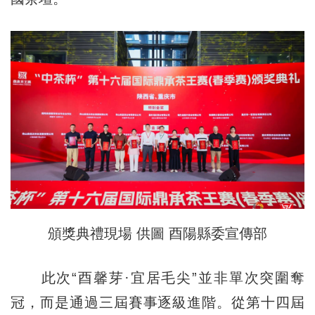
頒獎典禮現場 供圖 酉陽縣委宣傳部
此次“酉馨芽·宜居毛尖”並非單次突圍奪
冠，而是通過三屆賽事逐級進階。從第十四屆