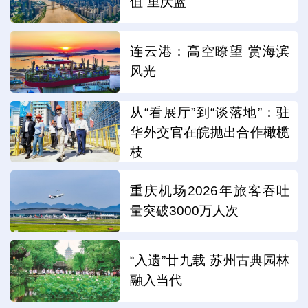
值“重庆蓝”
连云港：高空瞭望 赏海滨
风光
从“看展厅”到“谈落地”：驻
华外交官在皖抛出合作橄榄
枝
重庆机场2026年旅客吞吐
量突破3000万人次
“入遗”廿九载 苏州古典园林
融入当代