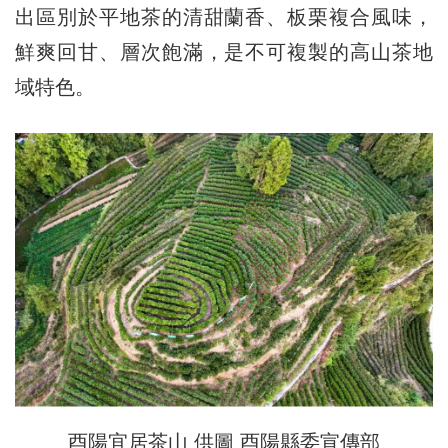
出區別於平地茶的清甜蘭香、板栗複合風味，
鮮爽回甘、層次飽滿，是不可複製的高山茶地
域特色。
酉陽宜居茶山 供圖 酉陽縣委宣傳部