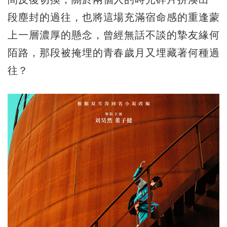
段塵封的過往，也將這場充滿宿命感的重逢蒙
上一層濃厚的懸念，曾經無話不談的摯友緣何
陌路，那段被掩埋的青春歲月又埋藏著何種過
往？