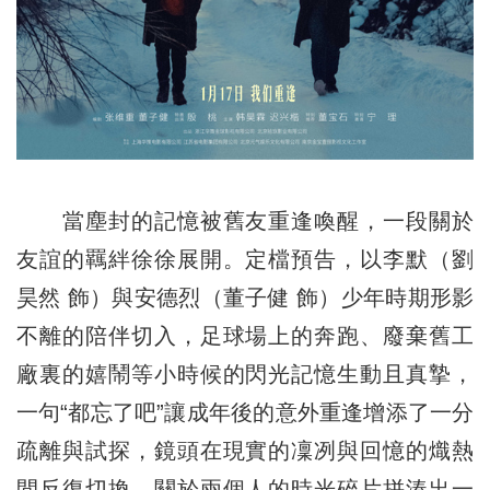
當塵封的記憶被舊友重逢喚醒，一段關於
友誼的羈絆徐徐展開。定檔預告，以李默（劉
昊然 飾）與安德烈（董子健 飾）少年時期形影
不離的陪伴切入，足球場上的奔跑、廢棄舊工
廠裏的嬉鬧等小時候的閃光記憶生動且真摯，
一句“都忘了吧”讓成年後的意外重逢增添了一分
疏離與試探，鏡頭在現實的凜冽與回憶的熾熱
間反復切換，關於兩個人的時光碎片拼湊出一