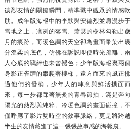
德烈友情的關鍵瞬間，精準戳中觀眾的情感軟
肋。成年版海報中的李默與安德烈並肩漫步于
雪地之上，凜冽的落雪、蕭瑟的樹林勾勒出歲
月的痕跡，而暖色調的天空卻為畫面暈染出幾
分溫柔的底色，仿佛在訴説即便時光疏離，兩
人心底的羈絆也未曾褪色；少年版海報裏兩個
身影正雀躍的攀爬著樓梯，遠方而來的風正拂
過他們的發梢，少年人的肆意與鮮活撲面而
來，每一步都踩著無憂的青春節拍，滿是奔向
陽光的熱烈與純粹。冷暖色調的畫面碰撞，不
僅呼應了影片雙時空的敘事脈絡，更是將跨越
半生的友情藏進了這一張張故事感的海報裏。