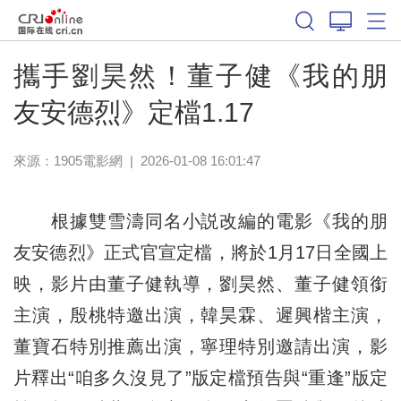
攜手劉昊然！董子健《我的朋
友安德烈》定檔1.17
來源：
1905電影網
|
2026-01-08 16:01:47
根據雙雪濤同名小説改編的電影《我的朋
友安德烈》正式官宣定檔，將於1月17日全國上
映，影片由董子健執導，劉昊然、董子健領銜
主演，殷桃特邀出演，韓昊霖、遲興楷主演，
董寶石特別推薦出演，寧理特別邀請出演，影
片釋出“咱多久沒見了”版定檔預告與“重逢”版定