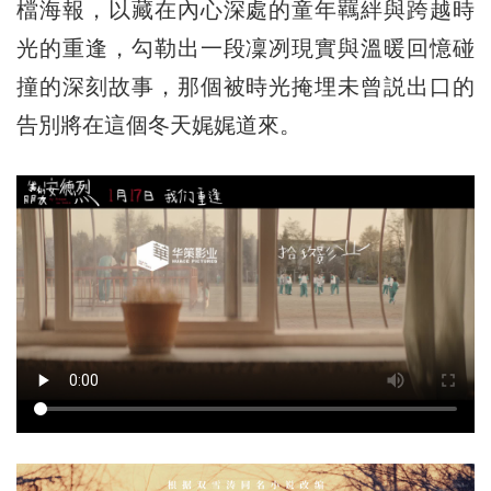
檔海報，以藏在內心深處的童年羈絆與跨越時
光的重逢，勾勒出一段凜冽現實與溫暖回憶碰
撞的深刻故事，那個被時光掩埋未曾説出口的
告別將在這個冬天娓娓道來。