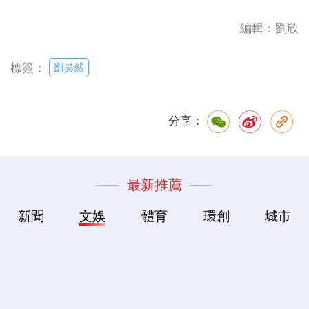
編輯：劉欣
劉昊然
標簽：
分享：
最新推薦
新聞
文娛
體育
環創
城市