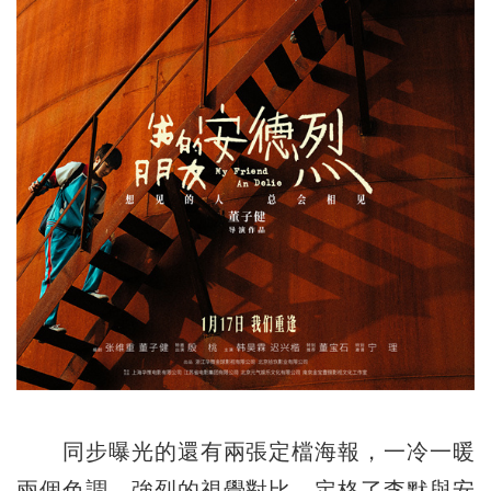
同步曝光的還有兩張定檔海報，一冷一暖
兩個色調，強烈的視覺對比，定格了李默與安