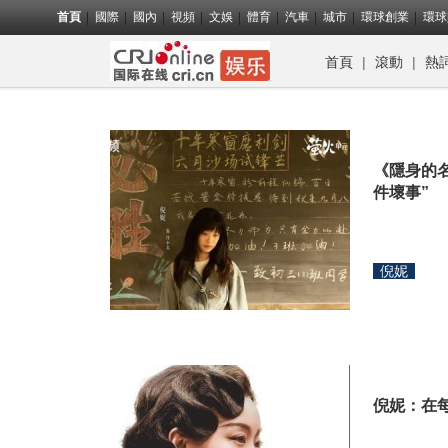
首頁
國際
國內
視頻
文娛
體育
汽車
城市
環球創業
環球
首頁
|
滾動
|
熱
《隱身的
件壞事”
倪妮
倪妮：在