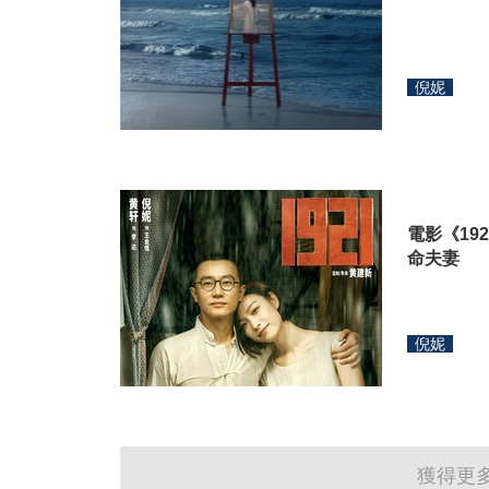
倪妮
電影《19
命夫妻
倪妮
獲得更