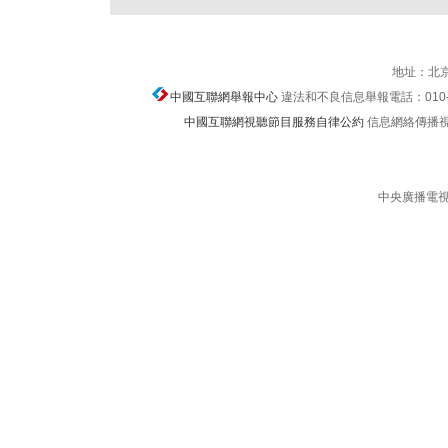
地址：北京
中國互聯網舉報中心
違法和不良信息舉報電話：010-674
中國互聯網視聽節目服務自律公約
信息網絡傳播視聽節
中央廣播電視