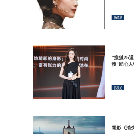
倪妮
“搜狐25
獲“匠心人
倪妮
電影《消