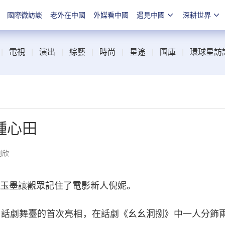
國際微訪談
老外在中國
外媒看中國
遇見中國
深耕世界
|
電視
|
演出
|
綜藝
|
時尚
|
星途
|
圖庫
|
環球星訪
種心田
劉欣
玉墨讓觀眾記住了電影新人倪妮。
話劇舞臺的首次亮相，在話劇《幺幺洞捌》中一人分飾