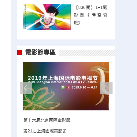
【836期】1+1觀
影團《時空奇
旅》
電影節專區
第十六屆北京國際電影節
第21屆上海國際電影節