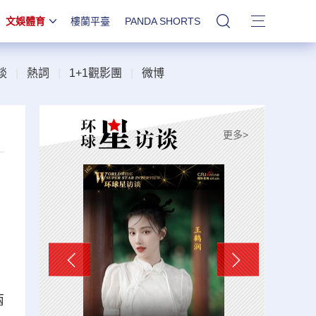
文娛體育
樓蘭平臺
PANDA SHORTS
站內搜索
談
|
熱詞
|
1+1觀影團
|
微博
更多>
兩