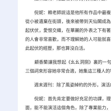
倪妮：賴老師説這是他所有作品中最複雜
從小被遺棄在街頭，後來被帶到天仙閣成為
起伏伏，愛恨交織，在華麗的外表之下有著
的人會非常喜歡，而不理解她的人可能就喜
此起伏的經歷，那也算沒白活。
顧香蘭讓我想起《幺幺洞捌》裏的一句臺
三個詞來形容她非常合適，她集這三種人的
週末週刊：除了風姿綽約的外形，演活
倪妮：首先肯定要做好充足的功課，理解
面，能不能演活這個角色，除了專業能力，