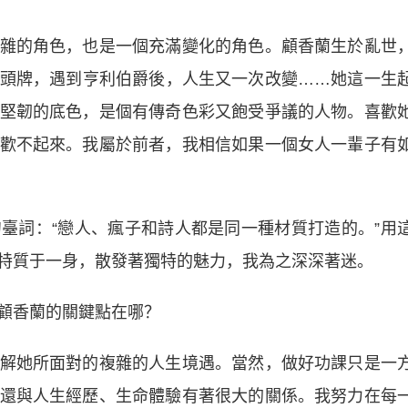
的角色，也是一個充滿變化的角色。顧香蘭生於亂世
頭牌，遇到亨利伯爵後，人生又一次改變……她這一生
堅韌的底色，是個有傳奇色彩又飽受爭議的人物。喜歡
歡不起來。我屬於前者，我相信如果一個女人一輩子有
詞：“戀人、瘋子和詩人都是同一種材質打造的。”用
特質于一身，散發著獨特的魅力，我為之深深著迷。
顧香蘭的關鍵點在哪？
她所面對的複雜的人生境遇。當然，做好功課只是一
還與人生經歷、生命體驗有著很大的關係。我努力在每