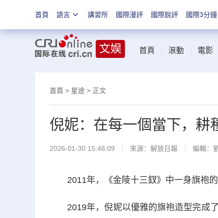
首頁
語言
講習所
國際漫評
國際銳評
國際3分鐘
首頁
|
滾動
|
電影
首頁
>
星途
> 正文
倪妮：在每一個當下，耕
2026-01-30 15:46:09
來源：
解放日報
編輯：
2011年，《金陵十三釵》中一身旗袍的
2019年，倪妮以優雅的旗袍造型完成了