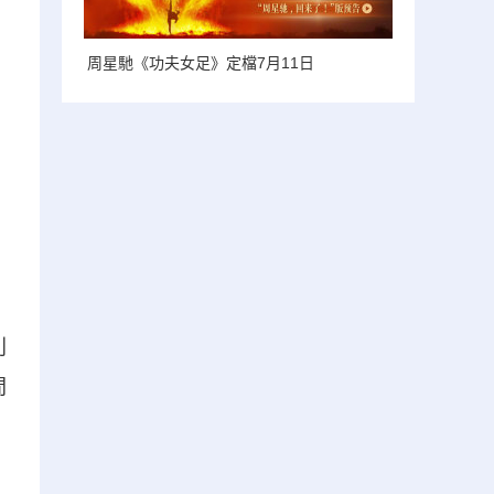
周星馳《功夫女足》定檔7月11日
》
別
間