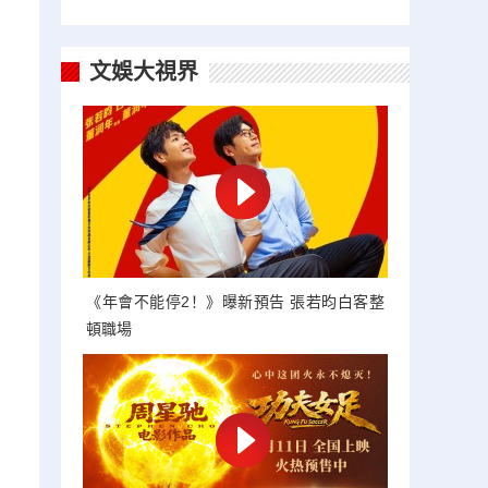
文娛大視界
《年會不能停2！》曝新預告 張若昀白客整
頓職場