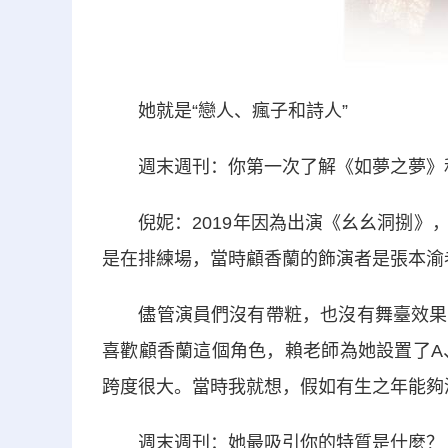
她就是“戀人、瘋子和詩人”
週末週刊：你第一次了解《如夢之夢》和
倪妮：2019年因為出演《幺幺洞捌》，
是在排練場，當時顧香蘭的飾演者是張本渝
儘管演員們沒有帶粧，也沒有舞臺效果，
喜歡顧香蘭這個角色，賴老師為她設置了A
跨度很大。當時我就想，假如有生之年能夠
週末週刊：她最吸引你的特質是什麼？