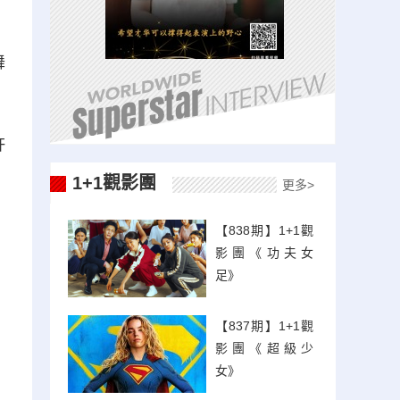
舞
許
1+1觀影團
更多>
【838期】1+1觀
影團《功夫女
足》
【837期】1+1觀
影團《超級少
女》