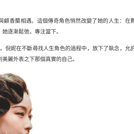
顧香蘭相遇。這個傳奇角色悄然改變了她的人生：在
，她逐漸鬆弛，專注當下。
倪妮在不斷尋找人生角色的過程中，放下了執念，允
看到美麗外表之下那個真實的自己。