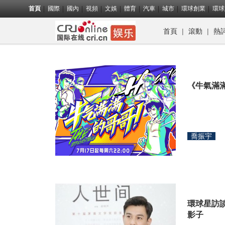
首頁
國際
國內
視頻
文娛
體育
汽車
城市
環球創業
環球
首頁
|
滾動
|
熱
《牛氣滿滿
喬振宇
環球星訪
影子