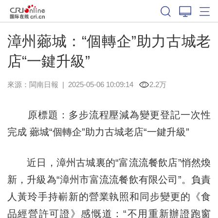
漳州薌城：“個轉企”助力古城老
店“一鍵升級”
來源：
閩南日報
|
2025-05-06 10:09:14
2.2万
原標題：多步流程壓減為變更登記一次性
完成 薌城“個轉企”助力古城老店“一鍵升級”
近日，漳州古城裏的“富流流餐飲店”悄然煥
新，升級為“漳州市富流流餐飲有限公司”。負責
人黃玲手持嶄新的營業執照和同步變更的《食
品經營許可證》感慨道：“不用重新辦證跑窗