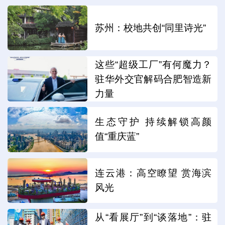
苏州：校地共创“同里诗光”
这些“超级工厂”有何魔力？
驻华外交官解码合肥智造新
力量
生态守护 持续解锁高颜
值“重庆蓝”
连云港：高空瞭望 赏海滨
风光
从“看展厅”到“谈落地”：驻