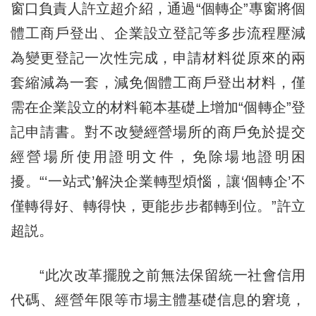
窗口負責人許立超介紹，通過“個轉企”專窗將個
體工商戶登出、企業設立登記等多步流程壓減
為變更登記一次性完成，申請材料從原來的兩
套縮減為一套，減免個體工商戶登出材料，僅
需在企業設立的材料範本基礎上增加“個轉企”登
記申請書。對不改變經營場所的商戶免於提交
經營場所使用證明文件，免除場地證明困
擾。“‘一站式’解決企業轉型煩惱，讓‘個轉企’不
僅轉得好、轉得快，更能步步都轉到位。”許立
超説。
“此次改革擺脫之前無法保留統一社會信用
代碼、經營年限等市場主體基礎信息的窘境，