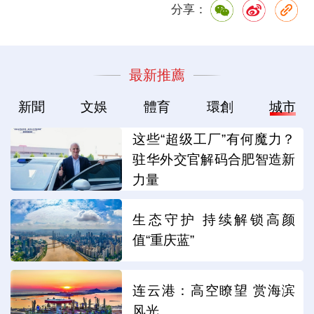
分享：
最新推薦
新聞
文娛
體育
環創
城市
这些“超级工厂”有何魔力？
驻华外交官解码合肥智造新
力量
生态守护 持续解锁高颜
值“重庆蓝”
连云港：高空瞭望 赏海滨
风光