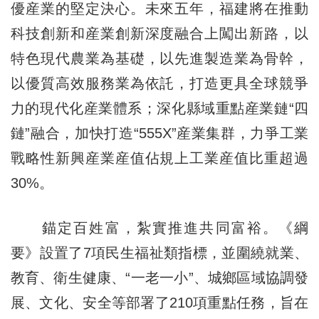
優産業的堅定決心。未來五年，福建將在推動
科技創新和産業創新深度融合上闖出新路，以
特色現代農業為基礎，以先進製造業為骨幹，
以優質高效服務業為依託，打造更具全球競爭
力的現代化産業體系；深化縣域重點産業鏈“四
鏈”融合，加快打造“555X”産業集群，力爭工業
戰略性新興産業産值佔規上工業産值比重超過
30%。
錨定百姓富，紮實推進共同富裕。《綱
要》設置了7項民生福祉類指標，並圍繞就業、
教育、衛生健康、“一老一小”、城鄉區域協調發
展、文化、安全等部署了210項重點任務，旨在