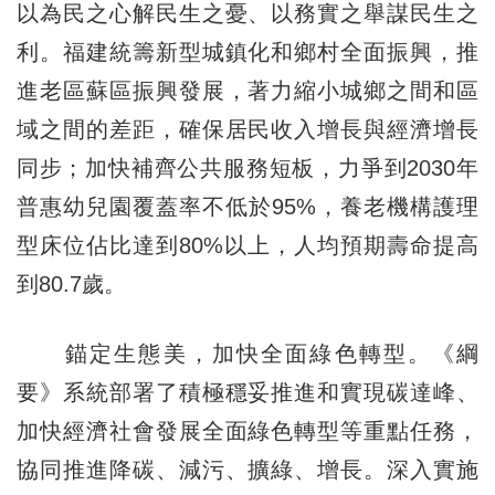
以為民之心解民生之憂、以務實之舉謀民生之
利。福建統籌新型城鎮化和鄉村全面振興，推
進老區蘇區振興發展，著力縮小城鄉之間和區
域之間的差距，確保居民收入增長與經濟增長
同步；加快補齊公共服務短板，力爭到2030年
普惠幼兒園覆蓋率不低於95%，養老機構護理
型床位佔比達到80%以上，人均預期壽命提高
到80.7歲。
錨定生態美，加快全面綠色轉型。《綱
要》系統部署了積極穩妥推進和實現碳達峰、
加快經濟社會發展全面綠色轉型等重點任務，
協同推進降碳、減污、擴綠、增長。深入實施