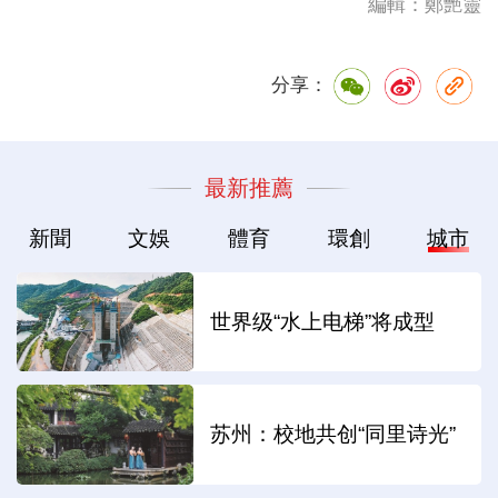
編輯：鄭艷靈
分享：
最新推薦
新聞
文娛
體育
環創
城市
世界级“水上电梯”将成型
苏州：校地共创“同里诗光”