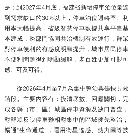
是：到2027年4月底，福建省新增停車泊位量達
到需求缺口的30%以上，停車泊位週轉率、利
用率大幅提高，省級智慧停車數據共享平臺基
本建成，跨部門協同共治機制有效運行，群眾
對停車便利的有感度明顯提升，城市居民停車
不便利問題得到明顯緩解，老百姓更加可觀可
感、可及可得。
從2026年4月至7月為集中整治與儘快見效
階段。主要內容有：摸清底數、回應關切，完
成各縣（市、區）城區停車資源及缺口普查，
對群眾反映停車難相對集中的區域優先整治；
暢通“生命通道”，運用衛星遙感、熱力圖等技