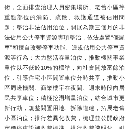
術，全面排查治理人員密集場所、老舊小區等
重點部位的消防、疏散、救護通道被佔用問
題；整治非法佔用泊位，開展為期三個月的非
法佔用公共停車資源專項整治，依法處置“僵屍
車”和擅自改變停車功能、違規佔用公共停車資
源等行為；大力盤活存量泊位，推動機關事業
單位以不低於10%的標準，向社會開放富餘泊
位，引導住宅小區閒置車位分時共享，推動小
區周邊機關、商業樓宇在夜間、週末時段向居
民共享車位；積極挖潛增量泊位，結合城市更
新行動，規整閒置用地、拆除違建，拓展老舊
小區泊位；推行差異化收費，梳理並公開政府
定價停車設施收費標準，推行收費透明化，引