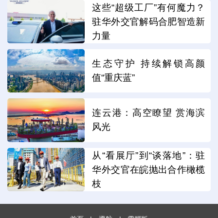
这些“超级工厂”有何魔力？
驻华外交官解码合肥智造新
力量
生态守护 持续解锁高颜
值“重庆蓝”
连云港：高空瞭望 赏海滨
风光
从“看展厅”到“谈落地”：驻
华外交官在皖抛出合作橄榄
枝